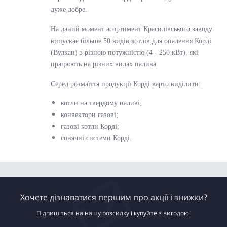
дуже добре.
На даний момент асортимент Красилівського заводу
випускає більше 50 видів котлів для опалення Корді
(Вулкан) з різною потужністю (4 - 250 кВт), які
працюють на різних видах палива.
Серед розмаїття продукції Корді варто виділити:
котли на твердому паливі;
конвектори газові;
газові котли Корді;
сонячні системи Корді.
Хочете дізнаватися першим про акції і знижки?
Підпишіться на нашу розсилку і купуйте з вигодою!