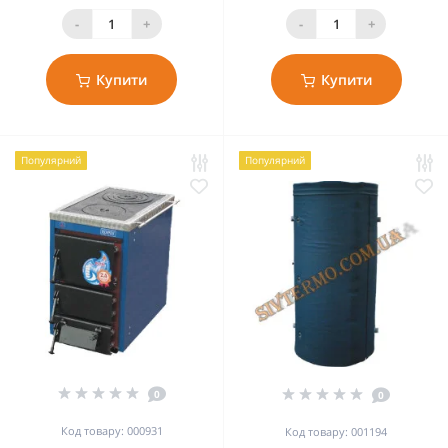
-
+
-
+
Купити
Купити
Популярний
Популярний
0
0
Код товару: 000931
Код товару: 001194