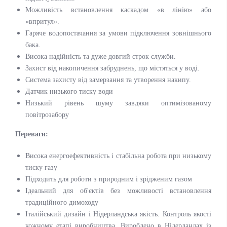
Можливість встановлення каскадом «в лінію» або
«впритул».
Гаряче водопостачання за умови підключення зовнішнього
бака.
Висока надійність та дуже довгий строк служби.
Захист від накопичення забруднень, що містяться у воді.
Система захисту від замерзання та утворення накипу.
Датчик низького тиску води
Низький рівень шуму завдяки оптимізованому
повітрозабору
Переваги:
Висока енергоефективність і стабільна робота при низькому
тиску газу
Підходить для роботи з природним і зрідженим газом
Ідеальний для об'єктів без можливості встановлення
традиційного димоходу
Італійський дизайн і Нідерландська якість. Контроль якості
кожному етапі виробництва. Вироблено в Нідерландах із