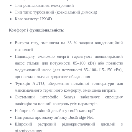
Тип розпалювання: електронний
Тип тяги: турбований (коаксіальний димохід)
Клас захисту: IPX4D
Комфорт і функціональність:
Витрата газу, зменшена на 35 % завдяки конденсаційній
технології.
Підвищену економію енергії гарантують двошвидкісний
насос (тільки для потужності 85–100 кВт) або повністю
модульований насос (для потужності 85–100–115–150 кВт),
що постачаються як додаткове обладнання
Функція AUTO, збереження незмінної температури для
максимального термічного комфорту, зменшена витрата.
Системний інтерфейс Sensys забезпечує спрощену
навігацію та повний контроль усіх параметрів.
Найпривабливіший дизайн у своїй категорії.
Підтримка протоколу зв’язку BusBridge Net.
Широкий растровий рідкокристалічний дисплей з
підсвічуванням.