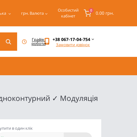
Особистий
0
0.00 грн.
ька
грн.
Валюта
кабінет
+38 067-17-04-754
Графік 
роботи
Замовити дзвінок
 Одноконтурний ✓ Модуляція
упити в один клік