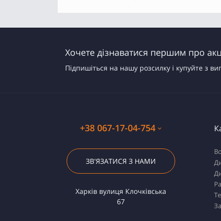
Хочете дізнаватися першим про акці
Підпишіться на нашу розсилку і купуйте з ви
+38 067-17-04-754
К
Во
ЗВ'ЯЗАТИСЯ З НАМИ
Ди
Ди
Ра
Харків вулиця Клочківська
Т
67
За