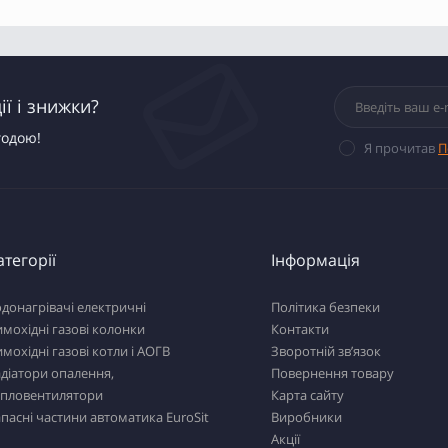
ї і знижки?
годою!
Я прочитав
П
атегорії
Інформація
донагрівачі електричні
Політика безпеки
мохідні газові колонки
Контакти
мохідні газові котли і АОГВ
Зворотній зв’язок
діатори опалення,
Повернення товару
епловентилятори
Карта сайту
пасні частини автоматика EuroSit
Виробники
Акції