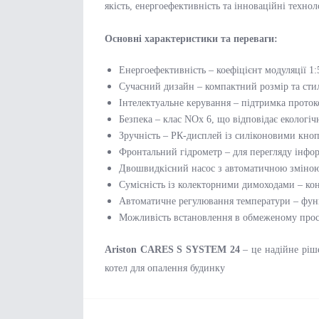
якість, енергоефективність та інноваційні техно
Основні характеристики та переваги:
Енергоефективність – коефіцієнт модуляції 1
Сучасний дизайн – компактний розмір та сти
Інтелектуальне керування – підтримка проток
Безпека – клас NOx 6, що відповідає екологі
Зручність – РК-дисплей із силіконовими кно
Фронтальний гідрометр – для перегляду інфор
Двошвидкісний насос з автоматичною зміно
Сумісність із колекторними димоходами – ко
Автоматичне регулювання температури – фу
Можливість встановлення в обмеженому прос
Ariston CARES S SYSTEM 24
– це надійне ріш
котел для опалення будинку