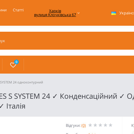
ини
Статті
Харків

Українс
вулиця Клочківська 67
0
 SYSTEM 24 одноконтурний
ARES S SYSTEM 24 ✓ Конденсаційний ✓
 Італія
Відгуки:
(0)
К