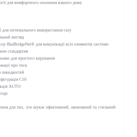
логії для комфортного опалення вашого дому.
:5 для оптимального використання газу
льний вигляд
олу BusBridgeNet® для комунікації всіх елементів системи
чним стандартам
пками для простого керування
мації про тиск
ю швидкостей
нфігурація C10
нкція AUTO
торі
ення для тих, хто шукає ефективний, економний та стильний