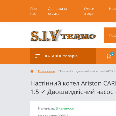
Про
Доставка та
Умови
Нов
нас
оплата
згоди
0
КАТАЛОГ товарів
Котли газові
Газовий конденсаційний котел CARES S
Настінний котел Ariston C
1:5 ✓ Двошвидкісний насос ✓
Наявність:
В наявності
Код товару: 006418