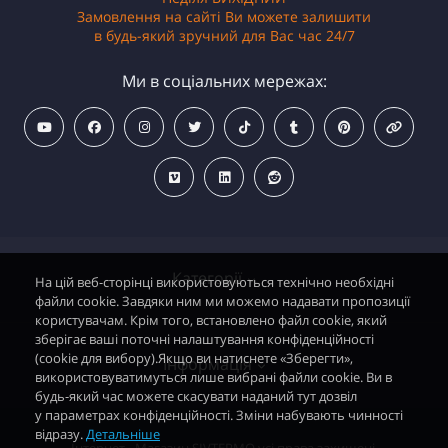
Замовлення на сайті Ви можете залишити
в будь-який зручний для Вас час 24/7
Ми в соціальних мережах:
Категорії
На цій веб-сторінці використовуються технічно необхідні
файли cookie. Завдяки ним ми можемо надавати пропозиції
користувачам. Крім того, встановлено файл cookie, який
зберігає ваші поточні налаштування конфіденційності
Водонагрівачі електричні
(cookie для вибору).Якщо ви натиснете «Зберегти»,
Інформація
використовуватимуться лише вибрані файли cookie. Ви в
Димохідні газові колонки
будь-який час можете скасувати наданий тут дозвіл
у параметрах конфіденційності. Зміни набувають чинності
Димохідні газові котли і АОГВ
відразу.
Детальніше
Політика безпеки