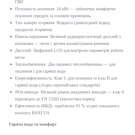
ГВП
Потужність опалення: 24 кВт — забезпечує комфортне
опалення середніх за площею приміщень
Тип камери згоряння: Відкрита (димохідний відвід
продуктів згоряння)
Панель керування: Великий рідкокристалічний дисплей з
кнопками — легке і зручне налаштування режимів
Дисплей: Цифровий LCD для контролю параметрів роботи
котла
Теплообмінники: Два окремих теплообмінника — для
опалення і для гарячої води
Енергоефективність: Клас C для опалення та клас B для
гарячої води (згідно європейських стандартів)
NOx-викиди: Низький рівень шкідливих викидів — клас 6
відповідно до EN 15502 (екологічна норма)
Ефективність (ККД): приблизно 91 % згідно локального
каталогу BAXI UA
Гаряча вода та комфорт