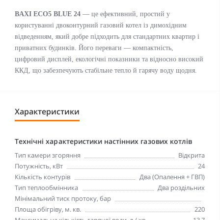
BAXI ECO5 BLUE 24
— це ефективний, простий у
користуванні двоконтурний газовий котел із димохідним
відведенням, який добре підходить для стандартних квартир і
приватних будинків. Його переваги — компактність,
цифровий дисплей, екологічні показники та відносно високий
ККД, що забезпечують стабільне тепло й гарячу воду щодня.
Характеристики
Технічні характеристики настінних газових котлів
Тип камери згоряння
Відкрита
Потужність, кВт
24
Кількість контурів
Два (Опалення + ГВП)
Тип теплообмінника
Два роздільних
Мінімальний тиск протоку, бар
Площа обігріву, м. кв.
220