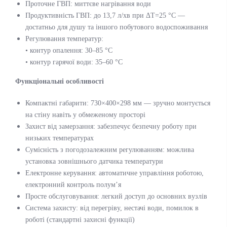
Проточне ГВП: миттєве нагрівання води
Продуктивність ГВП: до 13,7 л/хв при ΔT=25 °C —
достатньо для душу та іншого побутового водоспоживання
Регулювання температур:
• контур опалення: 30–85 °C
• контур гарячої води: 35–60 °C
Функціональні особливості
Компактні габарити: 730×400×298 мм — зручно монтується
на стіну навіть у обмеженому просторі
Захист від замерзання: забезпечує безпечну роботу при
низьких температурах
Сумісність з погодозалежним регулюванням: можлива
установка зовнішнього датчика температури
Електронне керування: автоматичне управління роботою,
електронний контроль полум’я
Просте обслуговування: легкий доступ до основних вузлів
Система захисту: від перегріву, нестачі води, помилок в
роботі (стандартні захисні функції)