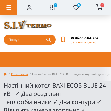
0
0
0
+38 067-17-04-754
Замовити дзвінок
Котли газові
Газовий котел BAXI ECO5 BLUE 24 двоконтурний, димохід
Настінний котел BAXI ECO5 BLUE 24
кВт ✓ Два роздільні
теплообмінники ✓ Два контури ✓
Відкрита камера згоряння ✓