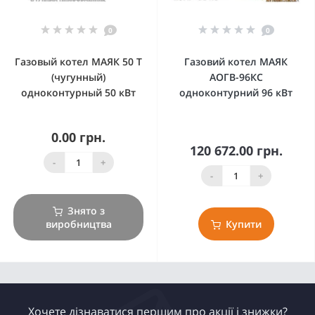
0
0
Газовый котел МАЯК 50 Т
Газовий котел МАЯК
(чугунный)
АОГВ-96КС
одноконтурный 50 кВт
одноконтурний 96 кВт
0.00 грн.
120 672.00 грн.
-
+
-
+
Знято з
виробництва
Купити
Хочете дізнаватися першим про акції і знижки?