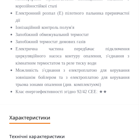
корозійностійкої сталі
Електронний розпал (Е) пілотного пальника преривчастої
дії
Іонізаційний контроль полум'я
Запобіжний обмежувальний термостат
Запобіжний термостат димових газі
в
Електрична частина передбачає підключення
циркуляційного насоса контуру опалення, з'єднання з
кімнатним термостатом та реле тиску води
Можливість з'єднання з електроплатою для керування
зовнішнім бойлером та з електроплатою для керування
трьома зонами опалення (див. комплектуючі)
Клас енергоефективності згідно 92/42 СEE:
★★
Характеристики
Технічні характеристики