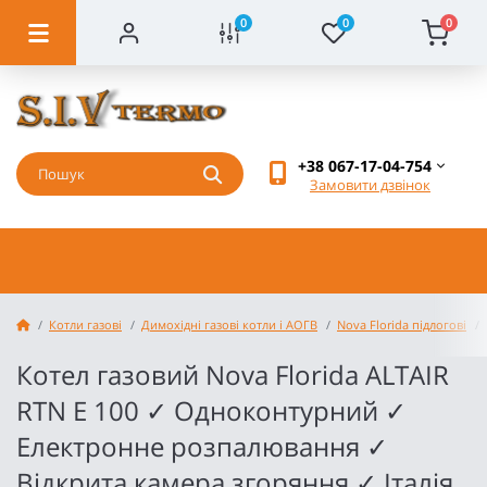
0
0
0
+38 067-17-04-754
Замовити дзвінок
Котли газові
Димохідні газові котли і АОГВ
Nova Florida підлогові
Котел газовий Nova Florida ALTAIR
RTN E 100 ✓ Одноконтурний ✓
Електронне розпалювання ✓
Відкрита камера згоряння ✓ Італія