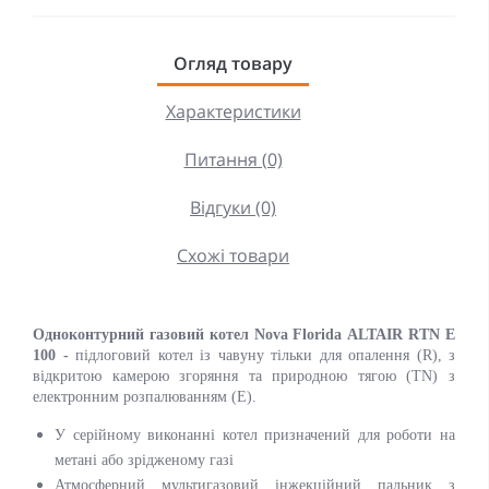
Огляд товару
Характеристики
Питання (0)
Відгуки (0)
Схожі товари
Одноконтурний газовий котел
Nova Florida
ALTAIR RTN E
100 -
п
і
длоговий котел із чавуну тільки для опалення (R), з
відкритою камерою згоряння та природною тягою (TN) з
електронним розпалюванням (E).
У серійному виконанні ко
тел призначений для роботи на
метані або зрідженому газі
Атмосферний мультигазовий
інжекційний
пальник з