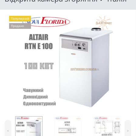
Популярний
Продано
<
>