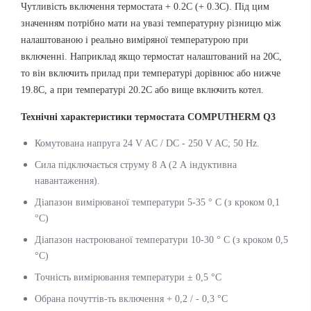
Чутливість включення термостата + 0.2С (+ 0.3С). Під цим
значенням потрібно мати на увазі температурну різницю між
налаштованою і реально виміряної температурою при
включенні. Наприклад якщо термостат налаштований на 20С,
то він включить прилад при температурі дорівнює або нижче
19.8С, а при температурі 20.2С або вище включить котел.
Технічні характеристики термостата COMPUTHERM Q3
Комутована напруга 24 V AC / DC - 250 V AC; 50 Hz.
Сила підключається струму 8 A (2 А індуктивна
навантаження).
Діапазон вимірюваної температури 5-35 ° С (з кроком 0,1
°С)
Діапазон настроюваної температури 10-30 ° С (з кроком 0,5
°С)
Точність вимірювання температури ± 0,5 °С
Обрана почуттів-ть включення + 0,2 / - 0,3 °С