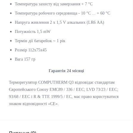
Температура захисту від замерзання + 7 °С
Температура робочого середовища - 10 °С ... + 60 °С
Напруга живлення 2 х 1,5 V алкальних (LR6 АА)
Потужність 1,5 mW
Термін дії батарейок ~ 1 рік
Розмір 112x75x45
Вага 157 гр
Гарантія 24 місяці
Терморегулятор COMPUTHERM Q3 відповідає стандартам
Європейського Союзу EMC89 / 336 / EEC; LVD 73/23 / EEC;
93/68 / EEC і R & TTE 1999/5 / EC, має право користуватися
знаком відповідності «CE».