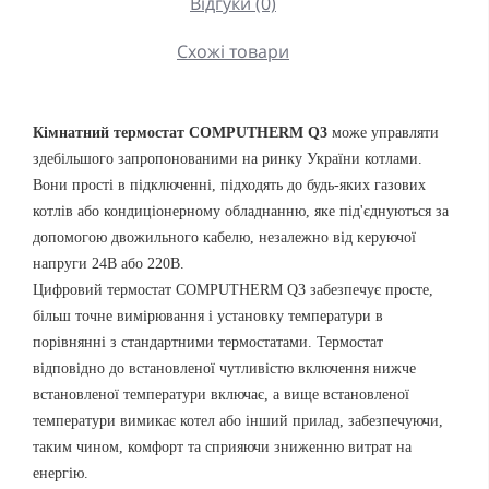
Відгуки (0)
Схожі товари
Кімнатний термостат COMPUTHERM Q3
може управляти
здебільшого запропонованими на ринку України котлами.
Вони прості в підключенні, підходять до будь-яких газових
котлів або кондиціонерному обладнанню, яке під'єднуються за
допомогою двожильного кабелю, незалежно від керуючої
напруги 24В або 220В.
Цифровий термостат COMPUTHERM Q3 забезпечує просте,
більш точне вимірювання і установку температури в
порівнянні з стандартними термостатами. Термостат
відповідно до встановленої чутливістю включення нижче
встановленої температури включає, а вище встановленої
температури вимикає котел або інший прилад, забезпечуючи,
таким чином, комфорт та сприяючи зниженню витрат на
енергію.