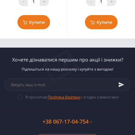
-
+
-
+
Купити
Купити
Хочете дізнаватися першим про акції і знижки?
Підпишіться на нашу розсилку і купуйте з вигодою!
Я прочитав
Політика безпеки
і згоден з вимогами
+38 067-17-04-754