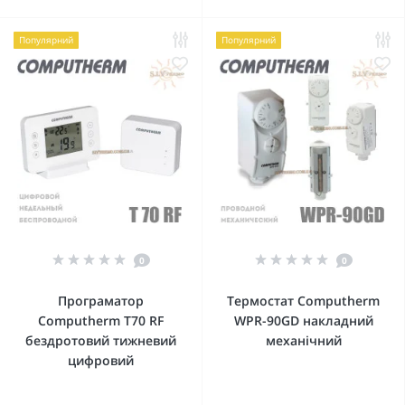
Популярний
Популярний
0
0
Програматор
Термостат Computherm
Computherm T70 RF
WPR-90GD накладний
бездротовий тижневий
механічний
цифровий