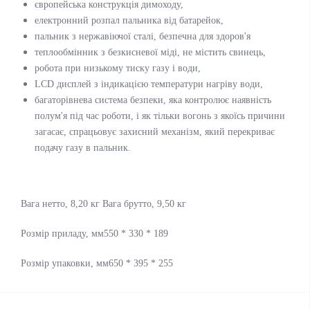
європейська конструкція димоходу,
електронний розпал пальника від батарейок,
пальник з нержавіючої сталі, безпечна для здоров'я
теплообмінник з безкисневої міді, не містить свинець,
робота при низькому тиску газу і води,
LCD дисплей з індикацією температури нагріву води,
багаторівнева система безпеки, яка контролює наявність
полум'я під час роботи, і як тільки вогонь з якоїсь причини
загасає, спрацьовує захисний механізм, який перекриває
подачу газу в пальник.
Вага нетто, 8,20 кг Вага брутто, 9,50 кг
Розмір приладу, мм550 * 330 * 189
Розмір упаковки, мм650 * 395 * 255