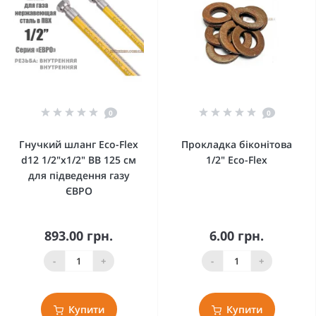
0
0
Гнучкий шланг Eco-Flex
Прокладка біконітова
d12 1/2"х1/2" ВВ 125 см
1/2" Eco-Flex
для підведення газу
ЄВРО
893.00 грн.
6.00 грн.
-
+
-
+
Купити
Купити