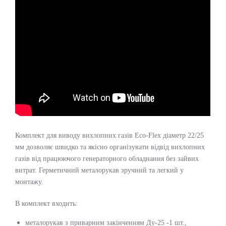
Комплект для виводу вихлопних газів Eco-Flex діаметр 22/25
мм дозволяє швидко та якісно організувати відвід вихлопних
газів від працюючого генераторного обладнання без зайвих
витрат. Герметичний металорукав зручний та легкий у
монтажу.
В комплект входить:
металорукав з приварним закінченням Ду-25 -1 шт.,