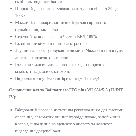
ємнісним водонагрівачем)
Широкий діапазон регулювання потужності – від 20 до
100%
Можливість використання повітря для горіння як із
приміщення, так і зовні
Середній за опалювальний сезон ККД 109%
Економічне використання електроенергії
Зручний для обслуговування дизайн. Можливість доступу
до котла з передньої сторони
Ідеальний для встановлення в каскад, створення
компактних дахових котелень
Виробляються у Великій Британії (м. Белпер)
Оснащення котла Вайлант ecoTEC plus VU 656/5-5 (H-INT
IV):
Вбудований насос із частотним регулюванням для системи
опалення, автоматичний повітровідділювач, запобіжний
клапан, відведення конденсату з апарату та колектор
відведення дощової води