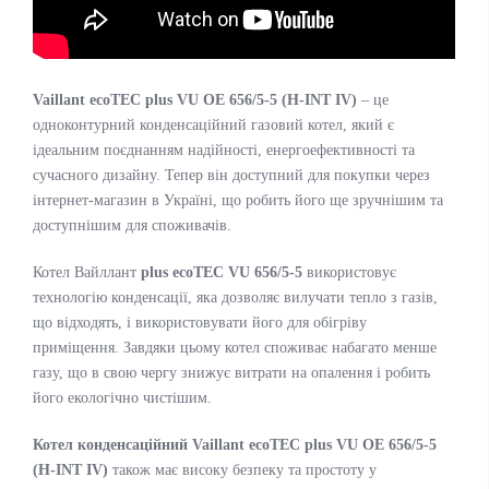
Vaillant ecoTEC plus VU OE 656/5-5 (H-INT IV)
– це
одноконтурний конденсаційний газовий котел, який є
ідеальним поєднанням надійності, енергоефективності та
сучасного дизайну. Тепер він доступний для покупки через
інтернет-магазин в Україні, що робить його ще зручнішим та
доступнішим для споживачів.
Котел Вайллант
plus ecoTEC VU 656/5-5
використовує
технологію конденсації, яка дозволяє вилучати тепло з газів,
що відходять, і використовувати його для обігріву
приміщення. Завдяки цьому котел споживає набагато менше
газу, що в свою чергу знижує витрати на опалення і робить
його екологічно чистішим.
Котел конденсаційний Vaillant ecoTEC plus VU OE 656/5-5
(H-INT IV)
також має високу безпеку та простоту у