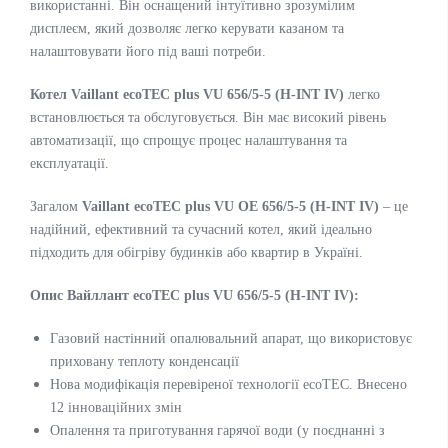
використанні. Він оснащений інтуїтивно зрозумілим
дисплеєм, який дозволяє легко керувати казаном та
налаштовувати його під ваші потреби.
Котел Vaillant ecoTEC plus VU 656/5-5 (H-INT IV)
легко
встановлюється та обслуговується. Він має високий рівень
автоматизації, що спрощує процес налаштування та
експлуатації.
Загалом
Vaillant ecoTEC plus VU OE 656/5-5 (H-INT IV)
– це
надійний, ефективний та сучасний котел, який ідеально
підходить для обігріву будинків або квартир в Україні.
Опис Вайллант ecoTEC plus VU 656/5-5 (H-INT IV):
Газовий настінний опалювальний апарат, що використовує
приховану теплоту конденсації
Нова модифікація перевіреної технології ecoTEC. Внесено
12 інноваційних змін
Опалення та приготування гарячої води (у поєднанні з