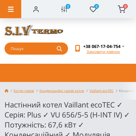
0
0
0
+38 067-17-04-754
Замовити дзвінок
Котли газові
Конденсаційні газові котли
Vaillant ecoTEC
Конденсаці
Настінний котел Vaillant ecoTEC ✓
Серія: Plus ✓ VU 656/5-5 (H-INT IV) ✓
Потужність: 67,6 кВт ✓
Конденсаційний ✓ Модуляція