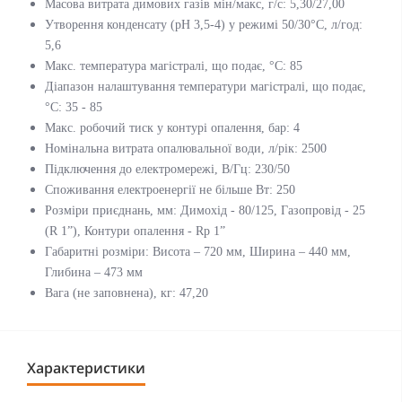
Масова витрата димових газів мін/макс, г/с: 5,30/27,00
Утворення конденсату (pH 3,5-4) у режимі 50/30°С, л/год:
5,6
Макс. температура магістралі, що подає, °C: 85
Діапазон налаштування температури магістралі, що подає,
°С: 35 - 85
Макс. робочий тиск у контурі опалення, бар: 4
Номінальна витрата опалювальної води, л/рік: 2500
Підключення до електромережі, В/Гц: 230/50
Споживання електроенергії не більше Вт: 250
Розміри приєднань, мм: Димохід - 80/125, Газопровід - 25
(R 1”), Контури опалення - Rp 1”
Габаритні розміри: Висота – 720 мм, Ширина – 440 мм,
Глибина – 473 мм
Вага (не заповнена), кг: 47,20
Характеристики