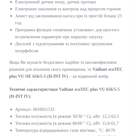
Електронний датчик тиску, датчик протоки
Електронне запалення та контроль над процесом горіння
Захист від заклинювання насоса при їх простій більше 23
год
Програмна функція «помічник установки» для простого
встановлення параметрів при першому запуску
Дисплей з підсвічуванням та інтуїтивно зрозумілим
інтерфейсом
Якщо Ви шукаєте бездоганно надійне та високоефективне
рішення для опалення свого приміщення, то
Vaillant ecoTEC
plus VU OE 656/5-5 (H-INT IV)
– це відмінний вибір
Технічні характеристики Vaillant ecoTEC plus VU 656/5-5
(H-INT IV):
Артикул: 0010021533
Теплова потужність (в режимі 50/30 ° C), кВт: 12,2-63,5
Теплова потужність (в режимі 80/60 ° С), кВт: 11,8-61,7
Температура відпрацьованих газів мін/макс, °C: 40/70