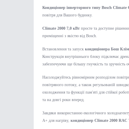
Кондиціонер інверторного типу Bosch Climate
повітря для Вашого будинку.
Climate 2000 7,0 кВт
просте та доступне рішенн
приміщенні з якістю від Bosch.
Встановлення та запуск
кондиціонера Бош Клім
Конструкція внутрішнього блоку підключає дрена
забезпечуючи ще більшу гнучкість та зручність 
Насолоджуйтесь рівномірним розподілом повітр
повітряного потоку, а також регульованій швидко
охолодження та функції пам'яті для стійкої робо
та на довгі роки вперед.
Завдяки використанню екологічного холодоагент
A+ для нагріву,
кондиціонер Climate 2000 RAC 