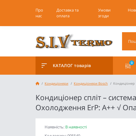
Про
Доставка та
Умови
Нов
нас
оплата
згоди
0
КАТАЛОГ товарів
Кондиціонери
Кондиціонери Bosch
Кондиціонер 
Кондиціонер спліт – система
Охолодження ErP: А++ √ Опа
Наявність:
В наявності
Код товару: 005540