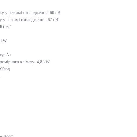
оку у режимі охолодження: 60 dB
ку у режимі охолодження: 67 dB
): 6,1
0 kW
ту: A+
помірного клімату: 4,8 kW
м³/год
h
я: 50°C