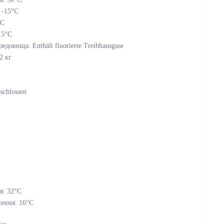
 -15°C
°C
15°C
овища: Enthält fluorierte Treibhausgase
2 кг
schlossen
я: 32°C
ження: 16°C