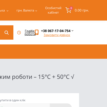
Особистий
0
0.00 грн.
ька
грн.
Валюта
кабінет
+38 067-17-04-754
Графік 
роботи
Замовити дзвінок
жим роботи – 15°C + 50°С √
упити в один клік