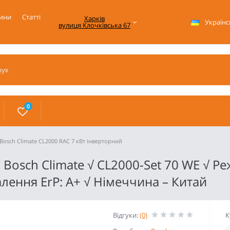
ини
Статті
Харків

Українс
вулиця Клочківська 67
0
Bosch Climate CL2000 RAC 7 кВт інверторний
 Bosch Climate √ CL2000-Set 70 WE √ Ре
лення ErP: А+ √ Німеччина – Китай
Відгуки:
(0)
К