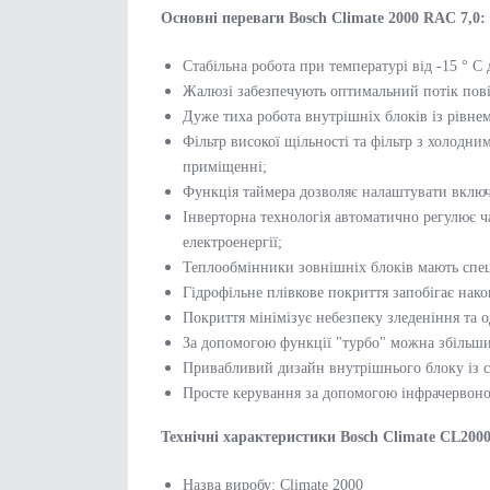
Основні переваги Bosch Climate 2000 RAC 7,0:
Стабільна робота при температурі від -15 ° C 
Жалюзі забезпечують оптимальний потік повіт
Дуже тиха робота внутрішніх блоків із рівне
Фільтр високої щільності та фільтр з холодн
приміщенні;
Функція таймера дозволяє налаштувати включ
Інверторна технологія автоматично регулює 
електроенергії;
Теплообмінники зовнішніх блоків мають спец
Гідрофільне плівкове покриття запобігає нак
Покриття мінімізує небезпеку зледеніння та 
За допомогою функції "турбо" можна збільши
Привабливий дизайн внутрішнього блоку із с
Просте керування за допомогою інфрачервоно
Технічні характеристики Bosch Climate CL200
Назва виробу: Climate 2000