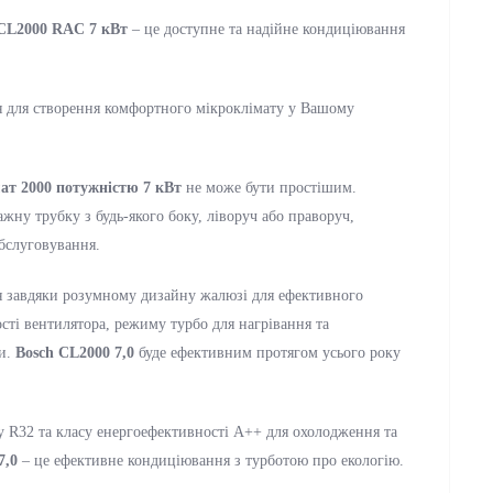
 CL2000 RAC 7 кВт
– це доступне та надійне кондиціювання
я для створення комфортного мікроклімату у Вашому
ат 2000 потужністю 7 кВт
не може бути простішим.
жну трубку з будь-якого боку, ліворуч або праворуч,
обслуговування.
я завдяки розумному дизайну жалюзі для ефективного
сті вентилятора, режиму турбо для нагрівання та
ти.
Bosch CL2000 7,0
буде ефективним протягом усього року
у R32 та класу енергоефективності A++ для охолодження та
7,0
– це ефективне кондиціювання з турботою про екологію.