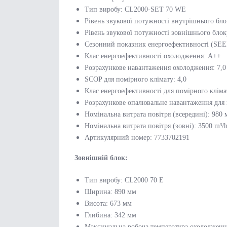
Тип виробу: CL2000-SET 70 WE
Рівень звукової потужності внутрішнього бл
Рівень звукової потужності зовнішнього бло
Сезонний показник енергоефективності (SEER
Клас енергоефективності охолодження: A++
Розрахункове навантаження охолодження: 7,
SCOP для помірного клімату: 4,0
Клас енергоефективності для помірного кліма
Розрахункове опалювальне навантаження для 
Номінальна витрата повітря (всередині): 980 
Номінальна витрата повітря (зовні): 3500 m³/
Артикулярний номер: 7733702191
Зовнішній блок:
Тип виробу: CL2000 70 E
Ширина: 890 мм
Висота: 673 мм
Глибина: 342 мм
Максимальна робоча температура охолодженн