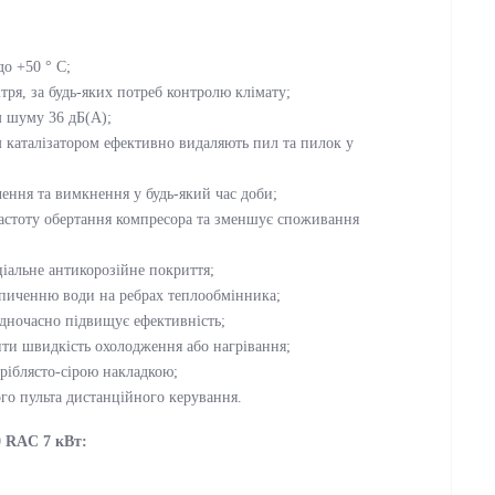
до +50 ° C;
ря, за будь-яких потреб контролю клімату;
м шуму 36 дБ(А);
им каталізатором ефективно видаляють пил та пилок у
ення та вимкнення у будь-який час доби;
частоту обертання компресора та зменшує споживання
іальне антикорозійне покриття;
опиченню води на ребрах теплообмінника;
одночасно підвищує ефективність;
ти швидкість охолодження або нагрівання;
ріблясто-сірою накладкою;
го пульта дистанційного керування.
0 RAC 7 кВт: