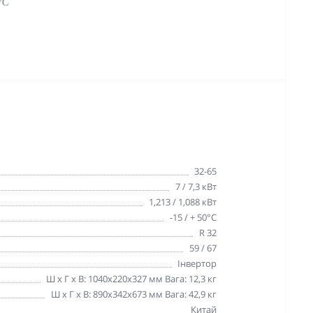
°C
32-65
7 / 7,3 кВт
1,213 / 1,088 кВт
-15 / + 50°C
R 32
59 / 67
Інвертор
Ш х Г х В: 1040x220x327 мм Вага: 12,3 кг
Ш х Г х В: 890х342х673 мм Вага: 42,9 кг
Китай