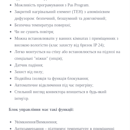
Можливість програмування з Pas Program.
Закритий нагрівальний елемент (ТЕН) з алюмінієвим
дифузором: безпечний, безшумний та довговічний;
Безпечна температура поверхні;
Чи не сушить повітря;
Можна встановлювати у ванних кімнатах і приміщеннях з
високою вологістю (клас захисту від бризок IP 24);
Легко монтується на стіну або встановлюється на підлозі на
спеціальні "ніжки" (опція);
Датчик падіння;
Захист від пилу;
Подвійна ізоляція та функція блокування;
Автоматичне відключення під час перегріву;
Стильний вигляд конвектора впишеться в будь-який
інтер'єр.
Блок управління має такі функції:
Увімкнення/Вимкнення;
Антизамерзання – підтримує температуру в приміщенні