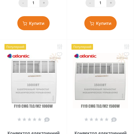
-
+
-
+
Купити
Купити
Популярний
Популярний
0
0
Конвектор електричний
Конвектор електричний