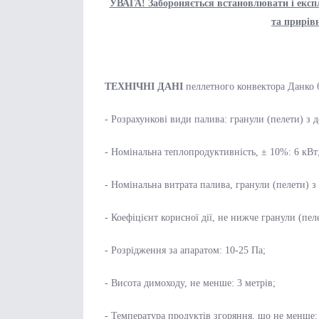
УВАГА! Забороняється встановлювати і експ
та прирів
ТЕХНІЧНІ ДАНІ
пеллетного конвектора Данко 
- Розрахункові види палива: гранули (пелети) з д
- Номінальна теплопродуктивність, ± 10%: 6 кВт
- Номінальна витрата палива, гранули (пелети) з д
- Коефіцієнт корисної дії, не нижче гранули (пел
- Розрідження за апаратом: 10-25 Па;
- Висота димоходу, не менше: 3 метрів;
- Температура продуктів згоряння, що не менше: