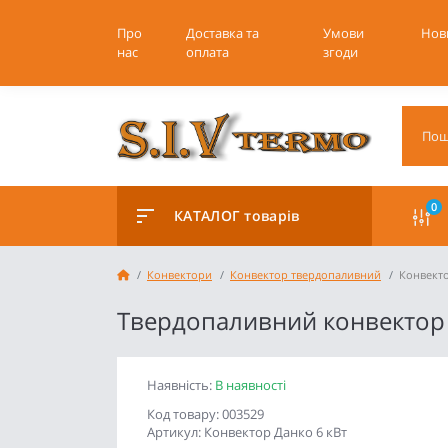
Про
Доставка та
Умови
Нов
нас
оплата
згоди
0
КАТАЛОГ товарів
Конвектори
Конвектор твердопаливний
Конвекто
Твердопаливний конвектор 
Наявність:
В наявності
Код товару: 003529
Артикул: Конвектор Данко 6 кВт