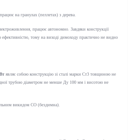
працює на гранулах (пеллетах) з дерева.
лектроживлення, працює автономно. Завдяки конструкції
ю ефективністю, тому на виході димоходу практично не видно
Вт
являє собою конструкцію зі сталі марки Ст3 товщиною не
ідної трубою діаметром не менше Ду 100 мм і висотою не
альним викидом СО (бездимна).