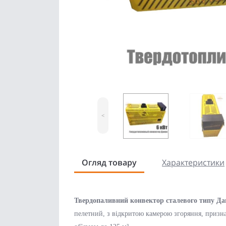
<
Огляд товару
Характеристики
Твердопаливний конвектор сталевого типу Да
пелетний, з відкритою камерою згоряння, призна