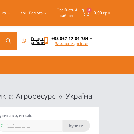
Особистий
0
0.00 грн.
ька
грн.
Валюта
кабінет
+38 067-17-04-754
Графік 
роботи
Замовити дзвінок
к ☼ Агроресурс ☼ Україна
упити в один клік
Купити