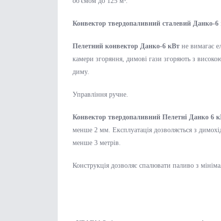
об'ємом до 125 м³.
Конвектор твердопаливний сталевий Данко-6
Пелетний конвектор Данко-6 кВт
не вимагає е
камери згоряння, димові гази згоряють з високо
диму.
Управління ручне.
Конвектор твердопаливний Пелетні Данко 6 к
менше 2 мм. Експлуатація дозволяється з димох
менше 3 метрів.
Конструкція дозволяє спалювати паливо з мінім