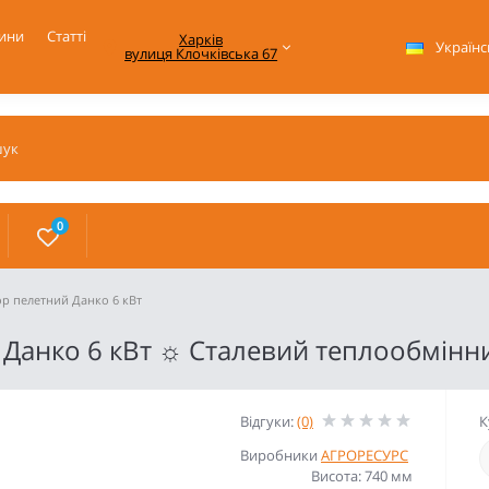
ини
Статті
Харків

Українс
вулиця Клочківська 67
0
р пелетний Данко 6 кВт
Данко 6 кВт ☼ Сталевий теплообмінни
Відгуки:
(0)
К
Виробники
АГРОРЕСУРС
Висота: 740 мм