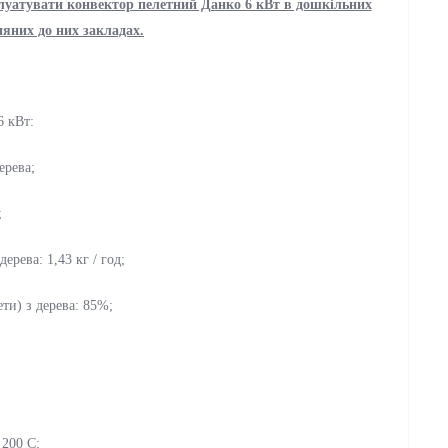
луатувати конвектор пелетний Данко 6 кВт в дошкільних
няних до них закладах.
6 кВт:
ерева;
;
ерева: 1,43 кг / год;
ети) з дерева: 85%;
 200 С;