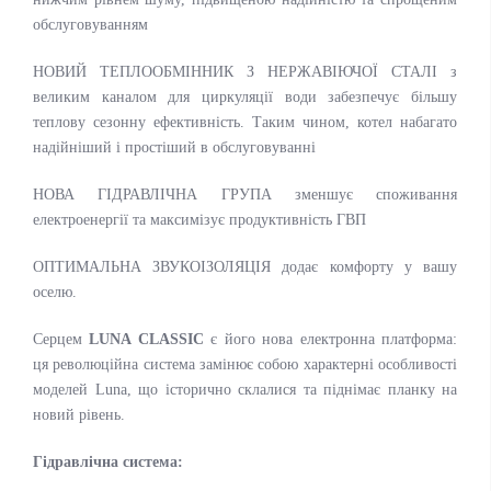
обслуговуванням
НОВИЙ ТЕПЛООБМІННИК З НЕРЖАВІЮЧОЇ СТАЛІ з
великим каналом для циркуляції води забезпечує більшу
теплову сезонну ефективність. Таким чином, котел набагато
надійніший і простіший в обслуговуванні
НОВА ГІДРАВЛІЧНА ГРУПА зменшує споживання
електроенергії та максимізує продуктивність ГВП
ОПТИМАЛЬНА ЗВУКОІЗОЛЯЦІЯ
додає комфорту у вашу
оселю.
Серцем
LUNA CLASSIC
є його нова електронна платформа:
ця революційна система замінює собою характерні особливості
моделей Luna, що історично склалися та піднімає планку на
новий рівень.
Гідравлічна система: