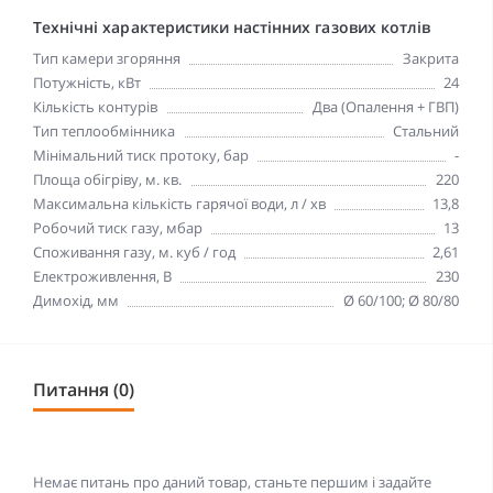
Технічні характеристики настінних газових котлів
Тип камери згоряння
Закрита
Потужність, кВт
24
Кількість контурів
Два (Опалення + ГВП)
Тип теплообмінника
Стальний
Мінімальний тиск протоку, бар
-
Площа обігріву, м. кв.
220
Максимальна кількість гарячої води, л / хв
13,8
Робочий тиск газу, мбар
13
Споживання газу, м. куб / год
2,61
Електроживлення, В
230
Димохід, мм
Ø 60/100; Ø 80/80
Питання (0)
Немає питань про даний товар, станьте першим і задайте