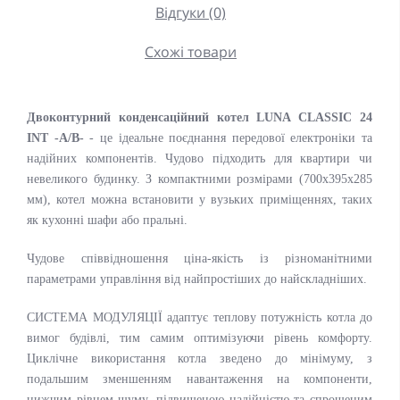
Відгуки (0)
Схожі товари
Двоконтурний конденсаційний котел LUNA CLASSIC 24
INT -A/В-
- це ідеальне поєднання передової електроніки та
надійних компонентів. Чудово підходить для квартири чи
невеликого будинку. З компактними розмірами (700x395x285
мм), котел можна встановити у вузьких приміщеннях, таких
як кухонні шафи або пральні.
Чудове співвідношення ціна-якість із різноманітними
параметрами управління від найпростіших до найскладніших.
СИСТЕМА МОДУЛЯЦІЇ адаптує теплову потужність котла до
вимог будівлі, тим самим оптимізуючи рівень комфорту.
Циклічне використання котла зведено до мінімуму, з
подальшим зменшенням навантаження на компоненти,
нижчим рівнем шуму, підвищеною надійністю та спрощеним