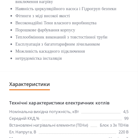
виключення нагріву
Наявність циркуляційного насоса і Гідрогруп безпеки
Фітинги з міді високої якості
Високонадійні Тени власного виробництва
Порошкове фарбування корпусу
Теплообмінник виконаний з товстостінної труби
Експлуатація з багатотарифним лічильником
Можливість каскадного підключення
нетрудомістка інсталяція
Характеристики
Технічні характеристики електричних котлів
Номінальна вихідна потужність, кВт
4,5
Середній ККД,%
99
Встановлені нагрівальні елементи (ТЕНи)
Блок з 3х ТЕНів
Ел. Напруга, В
220 В