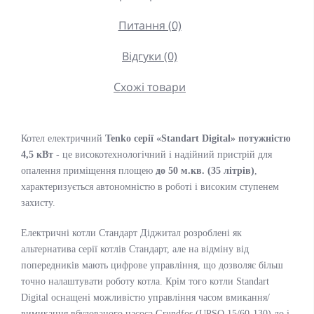
Питання (0)
Відгуки (0)
Схожі товари
Котел електричний
Tenko серії «Standart Digital» потужністю
4,5 кВт
- це високотехнологічний і надійний пристрій для
опалення приміщення площею
до 50 м.кв. (35 літрів)
,
характеризується автономністю в роботі і високим ступенем
захисту.
Електричні котли Стандарт Діджитал розроблені як
альтернатива серії котлів Стандарт, але на відміну від
попередників мають цифрове управління, що дозволяє більш
точно налаштувати роботу котла. Крім того котли Standart
Digital оснащені можливістю управління часом вмикання/
вимикання вбудованого насоса Grundfos (UPSO 15/60-130) до і