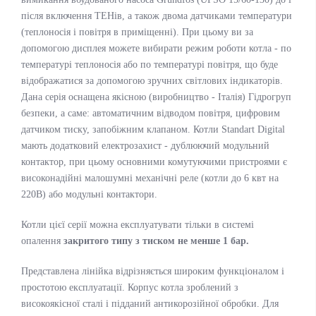
після включення ТЕНів, а також двома датчиками температури
(теплоносія і повітря в приміщенні). При цьому ви за
допомогою дисплея можете вибирати режим роботи котла - по
температурі теплоносія або по температурі повітря, що буде
відображатися за допомогою зручних світлових індикаторів.
Дана серія оснащена якісною (виробництво - Італія) Гідрогруп
безпеки, а саме: автоматичним відводом повітря, цифровим
датчиком тиску, запобіжним клапаном. Котли Standart Digital
мають додатковий електрозахист - дублюючий модульний
контактор, при цьому основними комутуючими пристроями є
високонадійні малошумні механічні реле (котли до 6 квт на
220В) або модульні контактори.
Котли цієї серії можна експлуатувати тільки в системі
опалення
закритого типу з тиском не менше 1 бар.
Представлена ​​лінійка відрізняється широким функціоналом і
простотою експлуатації. Корпус котла зроблений з
високоякісної сталі і підданий антикорозійної обробки. Для