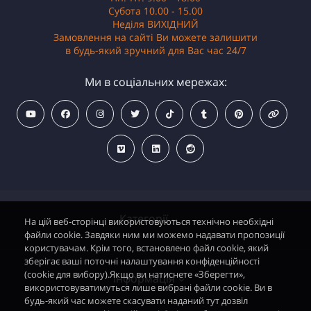
Субота 10.00 - 15.00
Неділя ВИХІДНИЙ
Замовлення на сайті Ви можете залишити
в будь-який зручний для Вас час 24/7
Ми в соціальних мережах:
Категорії
На цій веб-сторінці використовуються технічно необхідні
файли cookie. Завдяки ним ми можемо надавати пропозиції
користувачам. Крім того, встановлено файл cookie, який
зберігає ваші поточні налаштування конфіденційності
Водонагрівачі електричні
(cookie для вибору).Якщо ви натиснете «Зберегти»,
Інформація
використовуватимуться лише вибрані файли cookie. Ви в
Димохідні газові колонки
будь-який час можете скасувати наданий тут дозвіл