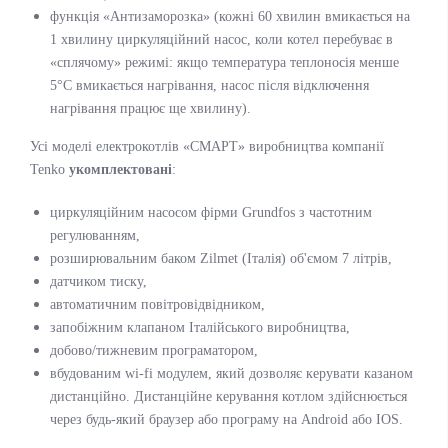
функція «Антизаморозка» (кожні 60 хвилин вмикається на
1 хвилину циркуляційний насос, коли котел перебуває в
«сплячому» режимі: якщо температура теплоносія менше
5°С вмикається нагрівання, насос після відключення
нагрівання працює ще хвилину).
Усі моделі електрокотлів «СМАРТ» виробництва компанії
Tenko
укомплектовані
:
циркуляційним насосом фірми Grundfos з частотним
регулюванням,
розширювальним баком Zilmet (Італія) об'ємом 7 літрів,
датчиком тиску,
автоматичним повітровідвідником,
запобіжним клапаном Італійського виробництва,
добово/тижневим програматором,
вбудованим wi-fi модулем, який дозволяє керувати казаном
дистанційно. Дистанційне керування котлом здійснюється
через будь-який браузер або програму на Android або IOS.