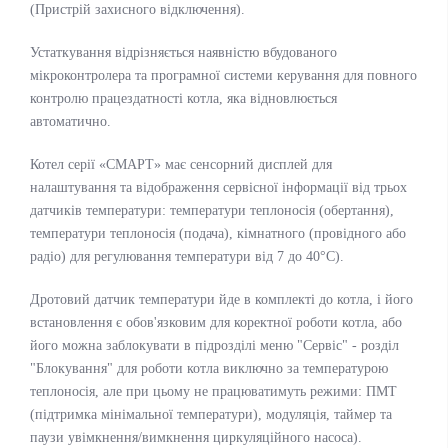
(Пристрій захисного відключення).
Устаткування відрізняється наявністю вбудованого
мікроконтролера та програмної системи керування для повного
контролю працездатності котла, яка відновлюється
автоматично.
Котел серії «СМАРТ» має сенсорний дисплей для
налаштування та відображення сервісної інформації від трьох
датчиків температури: температури теплоносія (обертання),
температури теплоносія (подача), кімнатного (провідного або
радіо) для регулювання температури від 7 до 40°С).
Дротовий датчик температури йде в комплекті до котла, і його
встановлення є обов'язковим для коректної роботи котла, або
його можна заблокувати в підрозділі меню "Сервіс" - розділ
"Блокування" для роботи котла виключно за температурою
теплоносія, але при цьому не працюватимуть режими: ПМТ
(підтримка мінімальної температури), модуляція, таймер та
паузи увімкнення/вимкнення циркуляційного насоса).