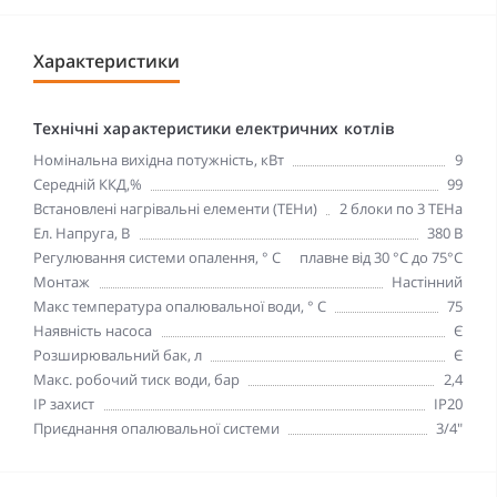
Характеристики
Технічні характеристики електричних котлів
Номінальна вихідна потужність, кВт
9
Середній ККД,%
99
Встановлені нагрівальні елементи (ТЕНи)
2 блоки по 3 ТЕНа
Ел. Напруга, В
380 В
Регулювання системи опалення, ° С
плавне від 30 °С до 75°С
Монтаж
Настінний
Макс температура опалювальної води, ° С
75
Наявність насоса
Є
Розширювальний бак, л
Є
Макс. робочий тиск води, бар
2,4
IP захист
IP20
Приєднання опалювальної системи
3/4"