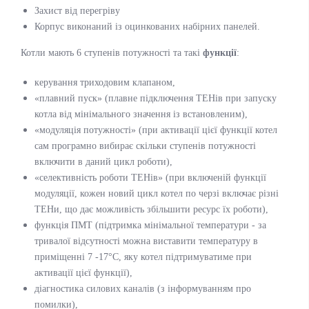
Захист від перегріву
Корпус виконаний із оцинкованих набірних панелей.
Котли мають 6 ступенів потужності та такі
функції
:
керування триходовим клапаном,
«плавний пуск» (плавне підключення ТЕНів при запуску
котла від мінімального значення із встановленим),
«модуляція потужності» (при активації цієї функції котел
сам програмно вибирає скільки ступенів потужності
включити в даний цикл роботи),
«селективність роботи ТЕНів» (при включеній функції
модуляції, кожен новий цикл котел по черзі включає різні
ТЕНи, що дає можливість збільшити ресурс їх роботи),
функція ПМТ (підтримка мінімальної температури - за
тривалої відсутності можна виставити температуру в
приміщенні 7 -17°С, яку котел підтримуватиме при
активації цієї функції),
діагностика силових каналів (з інформуванням про
помилки),