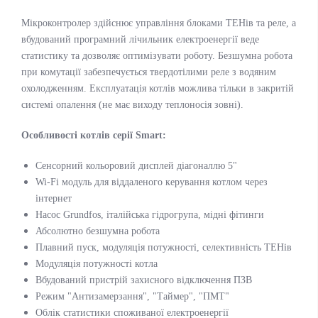
Мікроконтролер здійснює управління блоками ТЕНів та реле, а
вбудований програмний лічильник електроенергії веде
статистику та дозволяє оптимізувати роботу. Безшумна робота
при комутації забезпечується твердотілими реле з водяним
охолодженням. Експлуатація котлів можлива тільки в закритій
системі опалення (не має виходу теплоносія зовні).
Особливості котлів серії Smart:
Сенсорний кольоровий дисплей діагоналлю 5"
Wi-Fi модуль для віддаленого керування котлом через
інтернет
Насос Grundfos, італійська гідрогрупа, мідні фітинги
Абсолютно безшумна робота
Плавний пуск, модуляція потужності, селективність ТЕНів
Модуляція потужності котла
Вбудований пристрій захисного відключення ПЗВ
Режим "Антизамерзання", "Таймер", "ПМТ"
Облік статистики споживаної електроенергії