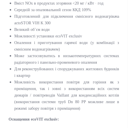
Вміст NOx в продуктах згоряння <20 мг / кВт · год
Середній за опалювальний сезон ККД 109%
Підготовлений для підключення ємнісного водонагрівача
actoSTOR VIH K 300
Великий об’єм води
Можливості установки ecoVIT exclusiv
Опалення і приготування гарячої води (у комбінації з
ємнісним водонагрівачем)
Може застосовуватись в низькотемпературних системах
радіаторного і панельно-променевого опалення
Для реконструйованих і споруджуваних житлових будинків
і квартир
Можливість використання повітря для горіння як з
приміщення, так і зовні з використанням всіх систем
димарів / повітреводів Vaillant для конденсаційних котлів
(використання системи труб Dn 80 PP можливе лише в
режимі забору повітря з приміщення)
Оснащення ecoVIT exclusiv: