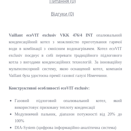
Питання (0)
Відгуки (0)
Vaillant ecoVIT exclusiv VKK 476/4 INT
опалювальний
конденсаційний котел з можливістю приготування гарячої
води в комбінації з ємнісним водонагрівачем. Котел ecoVIT
exclusiv поєднує в собі переваги традиційного підлогового
котла з вигодами конденсаційних технологій. За інноваційну
мультисенсорний систему, якою оснащений котел, компанія
Vaillant була удостоєна премії газової галузі Німеччини.
Конструктивні особливості ecoVIT exclusiv:
Газовий підлоговий опалювальний котел, який
використовує приховану теплоту конденсації
Модулюючий пальник, діапазон потужності від 20% до
100%
DIA-System (цифрова інформаційно-аналітична система)