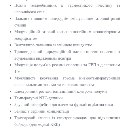
Новий теплообмінник із термостійкого пластику та
нержавіючої сталі
Пальник з повним попереднім змішуванням газоповітряної
суміші
Модуляційний газовий клапан з постійним газоповітряним
коефіцієнтом
Вентилятор пальника зі змінною швидкістю
Тришвидкісний циркуляційний насос системи опалення з
вбудованим видаленням повітря
Модуляція полум'я в режимі опалення та ГВП з діапазоном
1:9
Можливість керування трьома низькотемпературними
опалювальними зонами та тепловим насосом
Електронний розпал, іонізаційний контроль полум'я
Температурні NTC-датчики
Зручний інтерфейс з дисплеєм та функцією діагностики
Байпас у серійній комплектації
Триходовий клапан із електроприводом для підключення
бойлера (для моделі KRB)