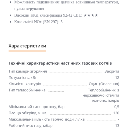
Можливість підключення: датчика зовнішньої температури,
пульта керування
Високий ККД класифікація 92/42 СEE: ★★★★
Клас емісії NOх (EN 297): 5
Характеристики
Технічні характеристики настінних газових котлів
Тип камери згоряння
Закрита
Потужність, кВт
12
Кількість контурів
Один (Опалення)
Тип теплообмінника
Теплообмінник із
нержавіючої сталі та
технополімерів
Мінімальний тиск протоку, бар
0,5
Площа обігріву, м. кв.
120
Максимальна кількість гарячої води, л / хв
-
Робочий тиск газу, мбар
13