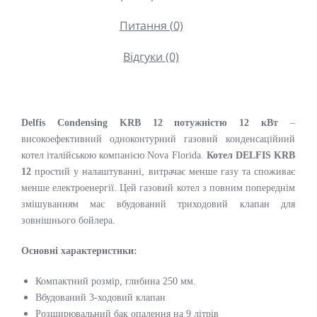
Питання (0)
Відгуки (0)
Delfis Condensing KRB 12
потужністю 12 кВт
–
високоефективний одноконтурний газовий конденсаційний
котел італійською компанією Nova Florida.
Котел DELFIS KRB
12
простий у налаштуванні, витрачає менше газу та споживає
менше електроенергії. Цей газовий котел з повним попереднім
змішуванням має вбудований триходовий клапан для
зовнішнього бойлера.
Основні характеристики:
Компактний розмір, глибина 250 мм.
Вбудований 3-ходовий клапан
Розширювальний бак опалення на 9 літрів