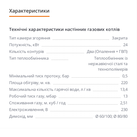
Характеристики
Технічні характеристики настінних газових котлів
Тип камери згоряння
Закрита
Потужність, кВт
24
Кількість контурів
Два (Опалення + ГВП)
Тип теплообмінника
Теплообмінник із
нержавіючої сталі та
технополімерів
Мінімальний тиск протоку, бар
0,5
Площа обігріву, м. кв.
220
Максимальна кількість гарячої води, л / хв
13,4
Робочий тиск газу, мбар
13
Споживання газу, м. куб / год
2,51
Електроживлення, В
230
Димохід, мм
Ø 60/100; Ø 80/80