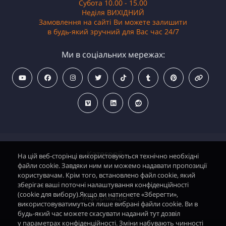
Субота 10.00 - 15.00
Неділя ВИХІДНИЙ
Замовлення на сайті Ви можете залишити
в будь-який зручний для Вас час 24/7
Ми в соціальних мережах:
Категорії
На цій веб-сторінці використовуються технічно необхідні
файли cookie. Завдяки ним ми можемо надавати пропозиції
користувачам. Крім того, встановлено файл cookie, який
зберігає ваші поточні налаштування конфіденційності
Водонагрівачі електричні
(cookie для вибору).Якщо ви натиснете «Зберегти»,
Інформація
використовуватимуться лише вибрані файли cookie. Ви в
Димохідні газові колонки
будь-який час можете скасувати наданий тут дозвіл
у параметрах конфіденційності. Зміни набувають чинності