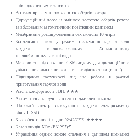
співвідношенням газ/повітря
Вентилятор із змінною частотою обертів ротора
Циркуляційний насос із змінною частотою обертів ротора
та вбудованим автоматичним повітряним клапаном
Мембранний розширювальний бак ємністю 10 літрів
Конденсація також у режимі постачання гарячої води
завдяки теплоізольованому 26-пластинному
теплообміннику гарячої води.
Можливість підключення GSM-модему для дистанційного
увімкнення/вимкнення котла та автодіагностики (опція)
Підвищення потужності під час роботи в режимі
приготування гарячої води
Рівень комфортності ГВП: ★★★
Автоматична та ручна системи підживлення котла
Широкий спектр застосування завдяки електрозахисту
рівня IPX5D
Клас ефективності згідно 92/42/CEE: ★★★★
Клас викидів NOx (EN 297):5
Управління однією зоною опалення з датчиком кімнатної