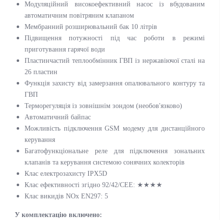
Модуляційний високоефективний насос із вбудованим
автоматичним повітряним клапаном
Мембранний розширювальний бак 10 літрів
Підвищення потужності під час роботи в режимі
приготування гарячої води
Пластинчастий теплообмінник ГВП із нержавіючої сталі на
26 пластин
Функція захисту від замерзання опалювального контуру та
ГВП
Терморегуляція із зовнішнім зондом (необов'язково)
Автоматичний байпас
Можливість підключення GSM модему для дистанційного
керування
Багатофункціональне реле для підключення зональних
клапанів та керування системою сонячних колекторів
Клас електрозахисту IPX5D
Клас ефективності згідно 92/42/CEE: ★★★★
Клас викидів NOx EN297: 5
У комплектацію включено: