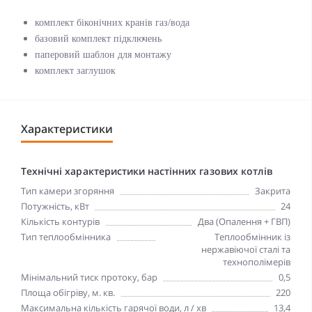
комплект біконічних кранів газ/вода
базовий комплект підключень
паперовий шаблон для монтажу
комплект заглушок
Характеристики
Технічні характеристики настінних газових котлів
Тип камери згоряння
Закрита
Потужність, кВт
24
Кількість контурів
Два (Опалення + ГВП)
Тип теплообмінника
Теплообмінник із
нержавіючої сталі та
технополімерів
Мінімальний тиск протоку, бар
0,5
Площа обігріву, м. кв.
220
Максимальна кількість гарячої води, л / хв
13,4