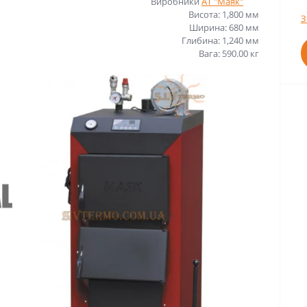
Виробники
АТ "Маяк"
Висота: 1,800 мм
З
Ширина: 680 мм
Глибина: 1,240 мм
Вага: 590.00 кг