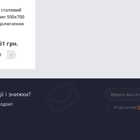
 сталевий
тип 500x700
ідключення
51 грн.
упити
+
ї і знижки?
годою!
Я прочитав
П