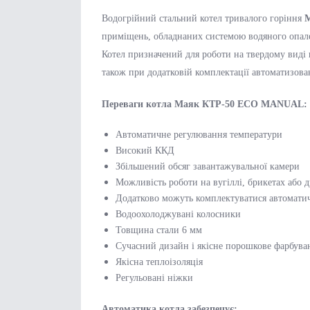
Водогрійний стальн
ий
кот
е
л тривалого горіння
М
приміщень, обладнаних системою водяного опал
Кот
е
л призначен
ий
для роботи на твердому виді п
також при додатковій комплектації автоматизо
Переваги котла
Маяк КТР-50 ECO MANUAL
:
Автоматичне регулювання температури
Високий ККД
Збільшений обсяг завантажувальної камери
Можливість роботи на вугіллі, брикетах або 
Додатково можуть комплектуватися автомат
Водоохолоджувані колосники
Товщина стали 6 мм
Сучасний дизайн і якісне порошкове фарбува
Якісна теплоізоляція
Регульовані ніжки
Автоматика котла забезпечує: