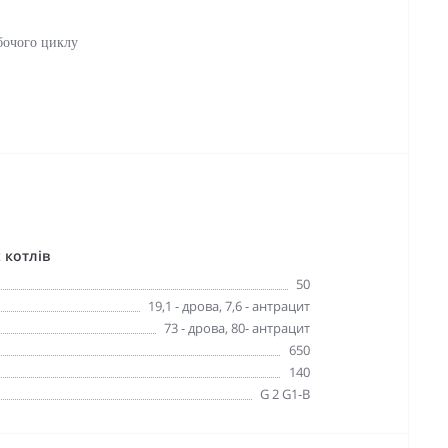
бочого циклу
 котлів
50
19,1 - дрова, 7,6 - антрацит
73 - дрова, 80- антрацит
650
140
G 2 G1-B