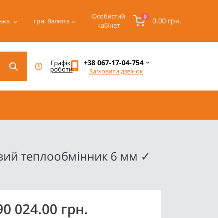
Особистий
0
0.00 грн.
ька
грн.
Валюта
кабінет
+38 067-17-04-754
Графік 
роботи
Замовити дзвінок
вий теплообмінник 6 мм ✓
90 024.00 грн.