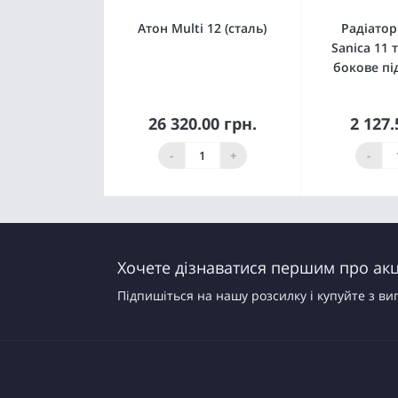
Атон Multi 12 (сталь)
Радіатор
Sanica 11 
бокове п
26 320.00 грн.
2 127.
Купити
К
-
+
-
Хочете дізнаватися першим про акці
Підпишіться на нашу розсилку і купуйте з ви