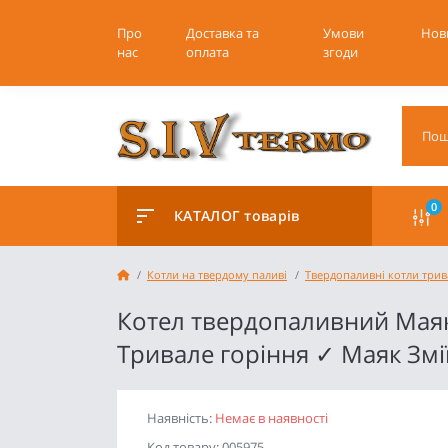
Про
Доставка та
Умови
Нов
нас
оплата
згоди
0
КАТАЛОГ товарів
Котли на твердому паливі
Твердопаливні котли трив
Котел твердопаливний Маяк
Тривале горіння ✓ Маяк Змі
Наявність:
Немає в наявності
Код товару: 005975