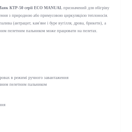
аяк КТР-50 серії ECO MANUAL
призначен
ий
для обігріву
ення з природною або примусовою циркуляцією теплоносія.
алива (антрацит, кам'яне і буре вугілля, дрова, брикети), а
ваним пелетним пальником мож
е
працювати на пелетах.
дровах в режимі ручного завантаження
ичним пелетним пальником
ння