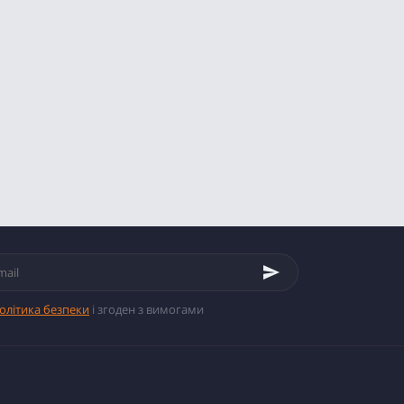
олітика безпеки
і згоден з вимогами