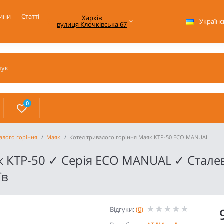
ини
Статті
Харків

Українс
вулиця Клочківська 67
0
алого горіння
Маяк
Котел тривалого горіння Маяк КТР-50 ECO MANUAL
 КТР-50 ✓ Серія ECO MANUAL ✓ Стале
їв
Відгуки:
(0)