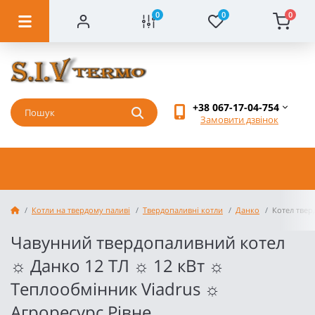
0
0
0
+38 067-17-04-754
Замовити дзвінок
Котли на твердому паливі
Твердопаливні котли
Данко
Котел твер
Чавунний твердопаливний котел
☼ Данко 12 ТЛ ☼ 12 кВт ☼
Теплообмінник Viadrus ☼
Агроресурс Рівне