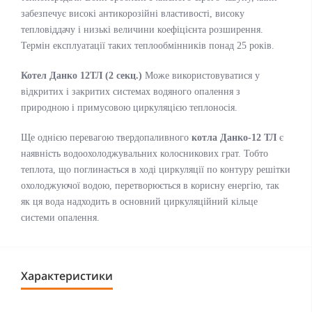
забезпечує високі антикорозійні властивості, високу
тепловіддачу і низькі величини коефіцієнта розширення.
Термін експлуатації таких теплообмінників понад 25 років.
Котел Данко 12ТЛ (2 секц.)
Може використовуватися у
відкритих і закритих системах водяного опалення з
природною і примусовою циркуляцією теплоносія.
Ще однією перевагою твердопаливного
котла Данко-12 ТЛ
є
наявність водоохолоджувальних колосникових грат. Тобто
теплота, що поглинається в ході циркуляції по контуру решітки
охолоджуючої водою, перетворюється в корисну енергію, так
як ця вода надходить в основний циркуляційний кільце
системи опалення.
Характеристики