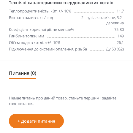
Технічні характеристики твердопаливних котлів
Теплопродуктивність, кВт, +/- 10%
11.7
Витрата палива, кг / год
2 - вугілля кам'яне, 3,2 -
деревина
Коефіцієнт корисної дії, не менше%
75-80
Глибина топки, мм
149
Об'єм води в котлі, л +/- 10%
26,1
Підключення до системи опалення, різьба
Ду 50 (G2)
Питання (0)
Немає питань про даний товар, станьте першим і задайте
своє питання.
+ Додати питання