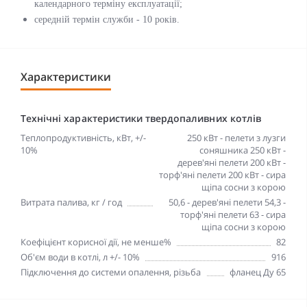
календарного терміну експлуатації;
середній термін служби - 10 років.
Характеристики
Технічні характеристики твердопаливних котлів
Теплопродуктивність, кВт, +/-
250 кВт - пелети з лузги
10%
соняшника 250 кВт -
дерев'яні пелети 200 кВт -
торф'яні пелети 200 кВт - сира
щіпа сосни з корою
Витрата палива, кг / год
50,6 - дерев'яні пелети 54,3 -
торф'яні пелети 63 - сира
щіпа сосни з корою
Коефіцієнт корисної дії, не менше%
82
Об'єм води в котлі, л +/- 10%
916
Підключення до системи опалення, різьба
фланец Ду 65