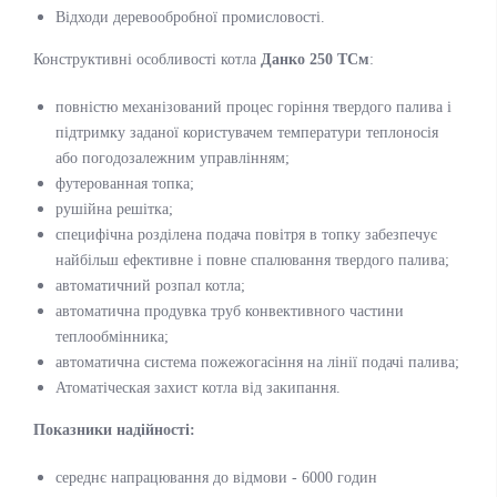
Відходи деревообробної промисловості.
Конструктивні особливості котла
Данко 250 ТСм
:
повністю механізований процес горіння твердого палива і
підтримку заданої користувачем температури теплоносія
або погодозалежним управлінням;
футерованная топка;
рушійна решітка;
специфічна розділена подача повітря в топку забезпечує
найбільш ефективне і повне спалювання твердого палива;
автоматичний розпал котла;
автоматична продувка труб конвективного частини
теплообмінника;
автоматична система пожежогасіння на лінії подачі палива;
Атоматіческая захист котла від закипання.
Показники надійності:
середнє напрацювання до відмови - 6000 годин