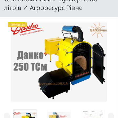
літрів ✓ Агроресурс Рівне
Популярний