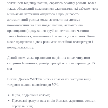
залежності від виду палива, обраного режиму роботи. Котел
також обладнаний додатковими елементами, які забезпечують
мінімальне втручання оператора в процес роботи:
автоматичний розпал котла, автоматична система
пожежогасіння на лінії подачі палива, автоматична
прочищення (продування) труб конвективного частини
теплообмінника, автоматичний захист від закипання. Котел
може працювати в двох режимах: постійної температури і
погодозалежному.
Даний котел може працювати на різних видах
твердого
сипучого біопалива
, розмір фракції якого не перевищує
55
мм
.
В котлі
Данко-250 ТСм
можна спалювати наступні види
твердого палива вологістю до 50%:
Щіпа, подрібнена солома;
Пресовані гранули всіх видів біомаси: деревини, соломи,
торфу та інші;