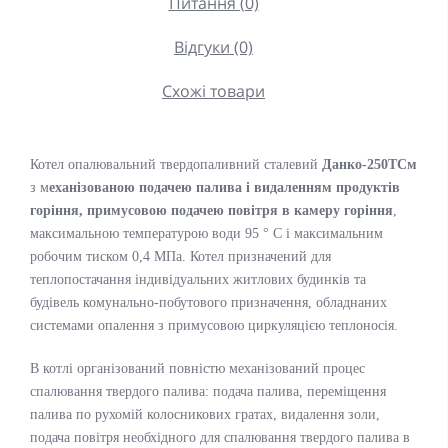
Питання (0)
Відгуки (0)
Схожі товари
Котел опалювальний твердопаливний сталевий
Данко-250ТСм
з м
еханізованою подачею палива і видаленням продуктів
горіння, примусовою подачею повітря в камеру горіння
,
максимальною температурою води 95 ° C і максимальним
робочим тиском 0,4 МПа. Котел призначений для
теплопостачання індивідуальних житлових будинків та
будівель комунально-побутового призначення, обладнаних
системами опалення з примусовою циркуляцією теплоносія.
В котлі організований повністю механізований процес
спалювання твердого палива: подача палива, переміщення
палива по рухомій колосникових гратах, видалення золи,
подача повітря необхідного для спалювання твердого палива в