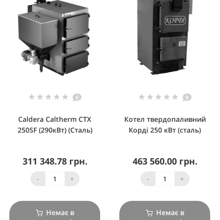
0
0
Caldera Caltherm CTX
Котел твердопаливний
250SF (290кВт) (Сталь)
Корді 250 кВт (сталь)
311 348.78 грн.
463 560.00 грн.
-
+
-
+
Немає в
Немає в