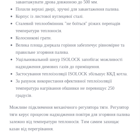
завантажувати дрова довжиною до 500 мм.
Похили верхні двері, зручні для завантаження палива.
Корпус із листової вуглецевої сталі.
Сталевий теплообмінник "не боїться" різких перепадів
температури теплоносія.
Колосникові грати.
Велика площа дзеркала горіння забезпечує рівномірне та
правильне згоряння палива.
Ущільнювальний шнур ISOLOCK запобігає можливості
надходження димових газів до приміщення.
Застосування теплоізоляції ISOLOCK збільшує ККД котла.
За рахунок використання ефективної теплоізоляції
температура нагрівання обшивки не перевищує 250
градусів.
Можливе підключення механічного регулятора тяги. Регулятор
тяги керує процесом надходження повітря для згоряння палива
залежно від температури теплоносія. Тим самим захищає
казан від перегрівання.