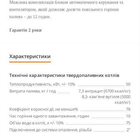
Можлива комплектація блоком автоматичного керування та
вентилятором, який дозволяє досягти повільного горіння
палива – до 12 годин.
Гарантія 2 роки
Характеристики
Технічні характеристики твердопаливних котлів
Теплопродуктивність, кВт, +/- 10%
50
Витрата палива, кг / год
7,3 антрацит (6700 ккал/кг)
8,3- кам'яне вугілля (5000
ккал/кг)
Коефіцієнт корисної дії, не менше%
78
Час горіння одного завантаження, годин
10
Об'єм води в котлі, л +/- 10%
75
Підключення до системи опалення, різьба
2"