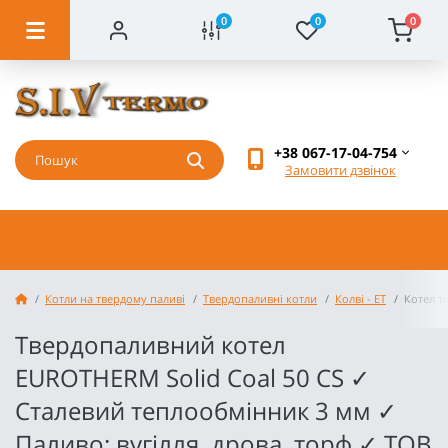
0
0
0
+38 067-17-04-754
Замовити дзвінок
Котли на твердому паливі
Твердопаливні котли
Колві - ЕТ
Котел т
Твердопаливний котел
EUROTHERM Solid Coal 50 CS ✓
Сталевий теплообмінник 3 мм ✓
Паливо: вугілля, дрова, торф ✓ ТОВ