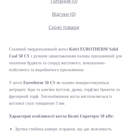
Питання (0)
Відгуки (0)
Схожі товари
Сталевий твердопаливний котел
Kolvi EUROTHERM Solid
Coal 50 CS
з ручним завантаженням палива призначений для
опалення будівель та споруд житлового, комунально-
побутового та виробничого призначення.
У котлі
Eurotherm 50 CS
як паливо використовуються
антрацит, буре та кам'яне вугілля, дрова, торф'яні брикети та
фрезерний торф. Теплообмінник котла виготовляється із
котлової сталі товщиною 3 мм.
Характерні особливості котла Колві Євротерм 50 кВт:
Зручна глибина камери згорання, що дає можливість