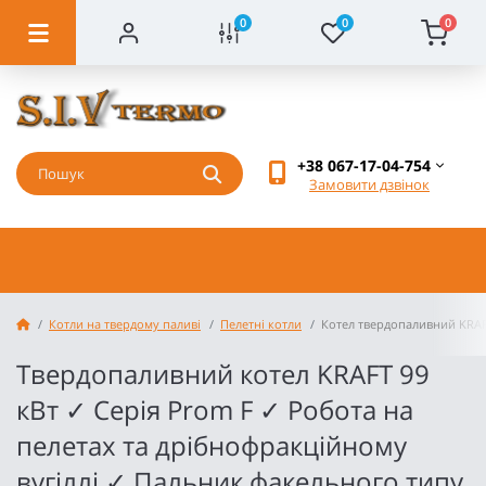
0
0
0
+38 067-17-04-754
Замовити дзвінок
Котли на твердому паливі
Пелетні котли
Котел твердопаливний KRAF
Твердопаливний котел KRAFT 99
кВт ✓ Серія Prom F ✓ Робота на
пелетах та дрібнофракційному
вугіллі ✓ Пальник факельного типу