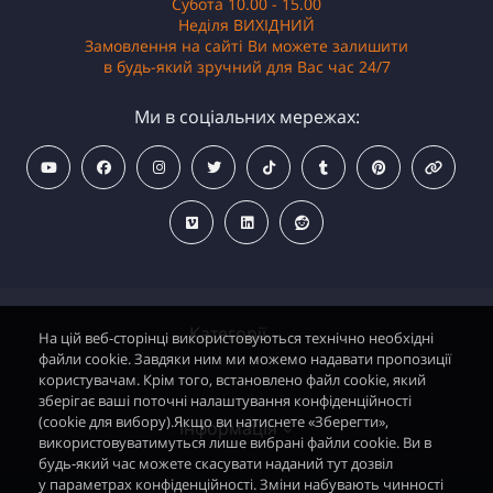
Субота 10.00 - 15.00
Неділя ВИХІДНИЙ
Замовлення на сайті Ви можете залишити
в будь-який зручний для Вас час 24/7
Ми в соціальних мережах:
Категорії
На цій веб-сторінці використовуються технічно необхідні
файли cookie. Завдяки ним ми можемо надавати пропозиції
користувачам. Крім того, встановлено файл cookie, який
зберігає ваші поточні налаштування конфіденційності
Водонагрівачі електричні
(cookie для вибору).Якщо ви натиснете «Зберегти»,
Інформація
використовуватимуться лише вибрані файли cookie. Ви в
Димохідні газові колонки
будь-який час можете скасувати наданий тут дозвіл
у параметрах конфіденційності. Зміни набувають чинності