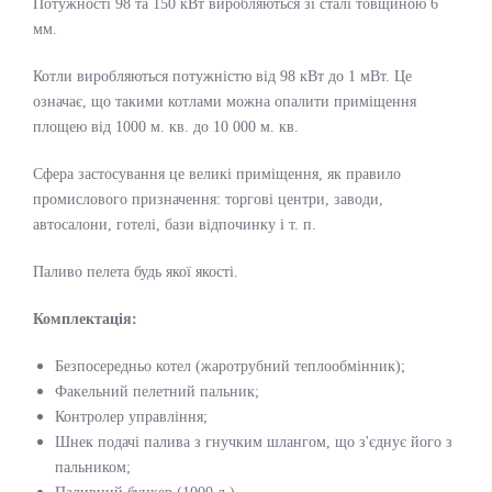
Потужності 98 та 150 кВт виробляються зі сталі товщиною 6
мм.
Котли виробляються потужністю від 98 кВт до 1 мВт. Це
означає, що такими котлами можна опалити приміщення
площею від 1000 м. кв. до 10 000 м. кв.
Сфера застосування це великі приміщення, як правило
промислового призначення: торгові центри, заводи,
автосалони, готелі, бази відпочинку і т. п.
Паливо пелета будь якої якості.
Комплектація:
Безпосередньо котел (жаротрубний теплообмінник);
Факельний пелетний пальник;
Контролер управління;
Шнек подачі палива з гнучким шлангом, що з'єднує його з
пальником;