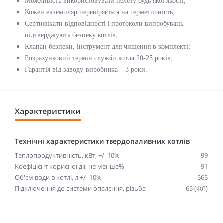
Можливість використовувати пелету будь якої якості;
Кожен екземпляр перевіряється на герметичність;
Сертифікати відповідності і протоколи випробувань
підтверджують безпеку котлів;
Клапан безпеки, інструмент для чищення в комплекті;
Розрахунковий термін служби котла
20-25 років;
Гарантія від заводу-виробника – 3 роки.
Характеристики
Технічні характеристики твердопаливних котлів
Теплопродуктивність, кВт, +/- 10%
99
Коефіцієнт корисної дії, не менше%
91
Об'єм води в котлі, л +/- 10%
565
Підключення до системи опалення, різьба
65 (ФЛ)