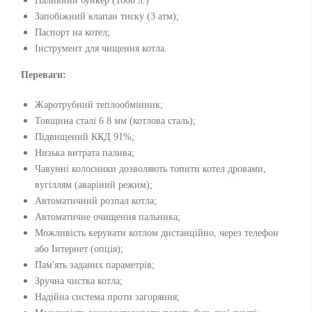
Паливний бункер (1000 л.)
Запобіжний клапан тиску (3 атм);
Паспорт на котел;
Інструмент для чищення котла.
Переваги:
Жаротрубний теплообмінник;
Товщина сталі 6 8 мм (котлова сталь);
Підвищений ККД 91%;
Низька витрата палива;
Чавунні колосники дозволяють топити котел дровами,
вугіллям (аваріний режим);
Автоматичний розпал котла;
Автоматичне очищення пальника;
Можливість керувати котлом дистанційно, через телефон
або Інтернет (опція);
Пам'ять заданих параметрів;
Зручна чистка котла;
Надійна система проти загоряння;