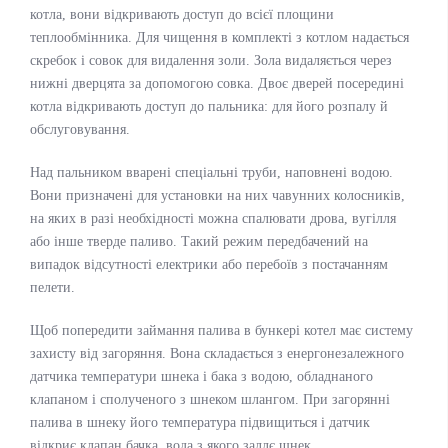
котла, вони відкривають доступ до всієї площини
теплообмінника. Для чищення в комплекті з котлом надається
скребок і совок для видалення золи. Зола видаляється через
нижні дверцята за допомогою совка. Двоє дверей посередині
котла відкривають доступ до пальника: для його розпалу й
обслуговування.
Над пальником вварені спеціальні труби, наповнені водою.
Вони призначені для установки на них чавунних колосників,
на яких в разі необхідності можна спалювати дрова, вугілля
або інше тверде паливо. Такий режим передбачений на
випадок відсутності електрики або перебоїв з постачанням
пелети.
Щоб попередити займання палива в бункері котел має систему
захисту від загоряння. Вона складається з енергонезалежного
датчика температури шнека і бака з водою, обладнаного
клапаном і сполученого з шнеком шлангом. При загорянні
палива в шнеку його температура підвищиться і датчик
відкриє клапан бачка, вода з якого заллє шнек.