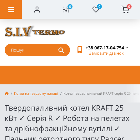
0
0
0
+38 067-17-04-754
Замовити дзвінок
Котли на твердому паливі
Котел твердопаливний KRAFT серія R 25 пеле
Твердопаливний котел KRAFT 25
кВт ✓ Серія R ✓ Робота на пелетах
та дрібнофракційному вугіллі ✓
Пальник ретортного типу Pancer