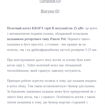
Питання (0)
Відгуки (0)
Пелетний котел KRAFT серії R
потужністю 25 кВт
- це котел
з автоматичною подачею палива, обладнаний польським
пальником ретортного типу Pancer Pol.
Перевага такого
пальника в його простоті, а головне - він працює як на
пелетах, так і на дрібнофракційному вугіллі розміром 5-25 мм.
При конструюванні цього типу котлів за основу були взяті
котли серії L. Тобто пелетний котел має збільшений
теплообмінник, який гарантує заявлену потужність.
Принцип роботи агрегату полягає в тому, що пальник входить
в котел збоку. Там також встановлюється і бункер для палива.
За бажанням замовника пальник може бути прикручений як з
лівого боку котла, так і з правого. Особливість котлів з таким
типом пальників в тому, що бункер жорстко з'єднаний з