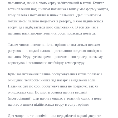
пальником, який в свою чергу зафіксований в котлі. Бункер
встановлений над шнеком пальника і внизу має форму конуса,
тому пелета і потрапляє в шнек пальника. Далі шнековим
механізмом паливо подається в реторту, з якої піднімається
вгору, де і відбувається його спалювання. В той же час в
пальник нагнітаючим вентилятором подається повітря.
Таким чином інтенсивність горіння визначається шляхом
регулювання подачі палива і дозованою подачею повітря в
пальник. Керує усіма цими процесами контролер, на якому
користувач і встановлює необхідну температуру.
Крім завантаження палива обслуговування котла полягає в
очищенні теплообмінника від нагару і видаленні золи.
Пальник сам по собі обслуговування не потребує, так як
очищається сам. По мірі згоряння палива верхній
(прогорівший) шар палива опадає в зольний ящик, а нове
паливо з шнека підіймається вгору в зону горіння.
Для чищення теплообмінника передбачені верхні дверцята