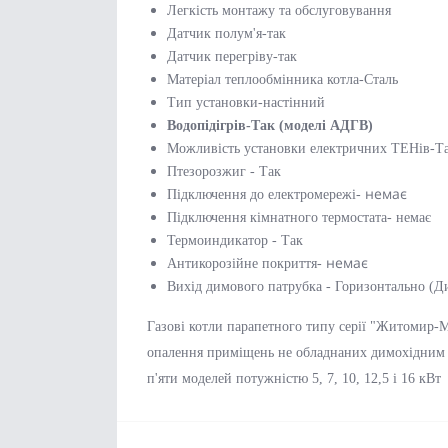
Легкість монтажу та обслуговування
Датчик полум'я-так
Датчик перегріву-так
Матеріал теплообмінника котла-Сталь
Тип установки-настінний
Водопідігрів-Так (моделі АДГВ)
Можливість установки електричних ТЕНів-Так
Птезорозжиг - Так
немає
Підключення до електромережі-
Підключення кімнатного термостата- немає
Термоиндикатор - Так
немає
Антикорозійне покриття-
Вихід димового патрубка - Горизонтально (Д
Газові котли парапетного типу серії "Житомир
опалення приміщень не обладнаних димохідним 
п'яти моделей потужністю 5, 7, 10, 12,5 і 16 кВт