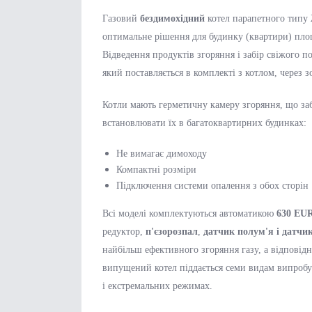
Газовий
бездимохідний
котел парапетного типу
оптимальне рішення для будинку (квартири) п
Відведення продуктів згоряння і забір свіжого п
який поставляється в комплекті з котлом, через з
Котли мають герметичну камеру згоряння, що забе
встановлювати їх в багатоквартирних будинках:
Не вимагає димоходу
Компактні розміри
Підключення системи опалення з обох сторін
Всі моделі комплектуються автоматикою
630 EUR
редуктор,
п'єзорозпал
,
датчик полум'я і датчик
найбільш ефективного згоряння газу, а відповід
випущений котел піддається семи видам випробув
і екстремальних режимах.