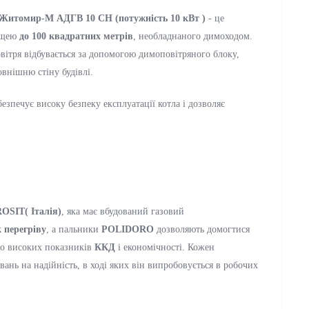
Житомир-М АДГВ 10 СН (потужність 10 кВт )
- це
лощею
до 100 квадратних метрів
, необладнаного димоходом.
овітря відбувається за допомогою димоповітряного блоку,
овнішню стіну будівлі.
зпечує високу безпеку експлуатації котла і дозволяє
OSIT( Італія)
, яка має вбудований газовий
 перегріву
, а пальники
POLIDORO
дозволяють домогтися
но високих показників
ККД
і економічності. Кожен
ань на надійність, в ході яких він випробовується в робочих