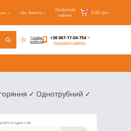
Особистий
0
0.00 грн.
ька
грн.
Валюта
кабінет
+38 067-17-04-754
Графік 
роботи
Замовити дзвінок
згоряння ✓ Однотрубний ✓
упити в один клік