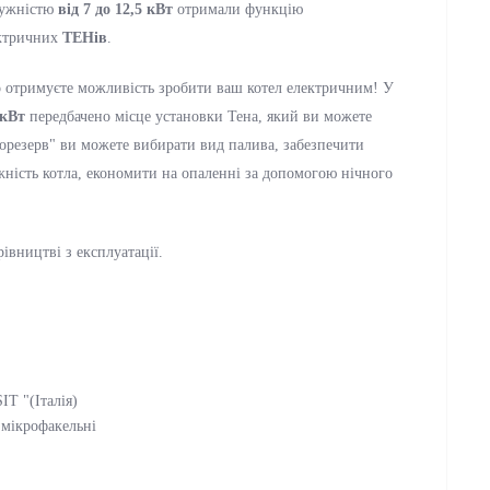
ужністю
від 7 до 12,5 кВт
отримали функцію
ектричних
ТЕНів
.
о отримуєте можливість зробити ваш котел електричним! У
 кВт
передбачено місце установки Тена, який ви можете
орезерв" ви можете вибирати вид палива, забезпечити
ність котла, економити на опаленні за допомогою нічного
івництві з експлуатації.
T "(Італія)
 мікрофакельні