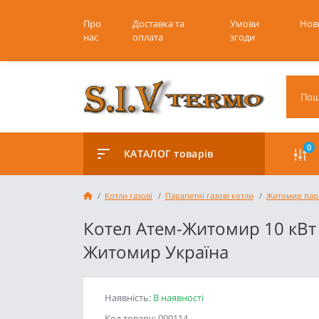
Про
Доставка та
Умови
Нов
нас
оплата
згоди
0
КАТАЛОГ товарів
Котли газові
Парапетні газові котли
Житомир пар
Котел Атем-Житомир 10 кВт
Житомир Україна
Наявність:
В наявності
Код товару: 000114