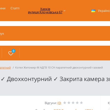
ини
Статті
Харків

Українс
вулиця Клочківська 67
0
апетний
Котел Житомир-М АДГВ 10 СН парапетний двоконтурний газовий
 ✓ Двохконтурний ✓ Закрита камера 
Відгуки:
(0)
К