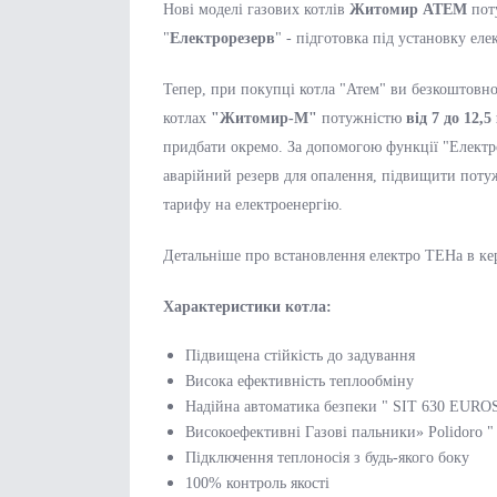
Нові моделі газових котлів
Житомир АТЕМ
пот
"
Електрорезерв
" - підготовка під установку ел
Тепер, при покупці котла "Атем" ви безкоштовн
котлах
"Житомир-М"
потужністю
від 7 до 12,5
придбати окремо. За допомогою функції "Електр
аварійний резерв для опалення, підвищити потуж
тарифу на електроенергію.
Детальніше про встановлення електро ТЕНа в кер
Характеристики котла:
Підвищена стійкість до задування
Висока ефективність теплообміну
Надійна автоматика безпеки " SIT 630 EUROSI
Високоефективні Газові пальники» Polidoro "
Підключення теплоносія з будь-якого боку
100% контроль якості