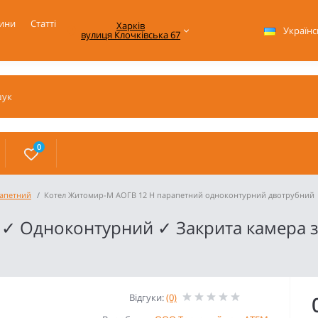
ини
Статті
Харків

Українс
вулиця Клочківська 67
0
апетний
Котел Житомир-М АОГВ 12 Н парапетний одноконтурний двотрубний
 ✓ Одноконтурний ✓ Закрита камера 
Відгуки:
(0)