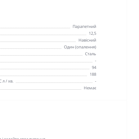
Парапетний
12,5
Навісний
Один (опалення)
Сталь
-
94
188
 л / хв.
-
Немає