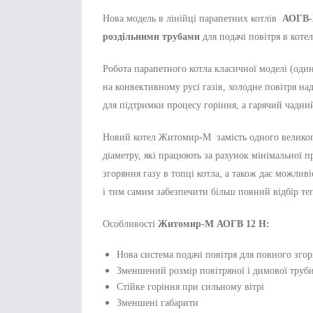
Нова модель в лінійці парапетних котлів
АОГВ-
роздільними трубами
д
ля подачі повітря в котел
Робота парапетного котла класичної моделі (один
на конвективному русі газів, холодне повітря над
для підтримки процесу горіння, а гарячий чадний
Новий котел Житомир-М замість одного великог
діаметру, які працюють за рахунок мінімальної п
згоряння газу в топці котла, а також дає можлив
і тим самим забезпечити більш повний відбір те
Особливості
Житомир-М АОГВ 12 Н:
Нова система подачі повітря для повного згор
Зменшений розмір повітряної і димової труби 
Стійке горіння при сильному вітрі
Зменшені габарити