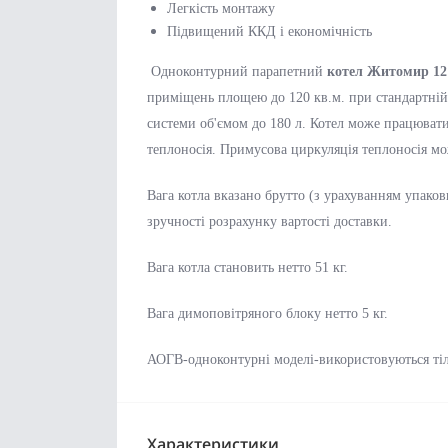
Легкість монтажу
Підвищений ККД і економічність
Одноконтурний парапетний
котел Житомир 12
приміщень площею до 120 кв.м. при стандартній 
системи об'ємом до 180 л. Котел може працювати
теплоносія. Примусова циркуляція теплоносія мо
Вага котла вказано брутто (з урахуванням упаков
зручності розрахунку вартості доставки.
Вага котла становить нетто 51 кг.
Вага димоповітряного блоку нетто 5 кг.
АОГВ-одноконтурні моделі-використовуються тіл
Характеристики