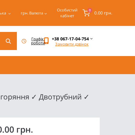
Особистий
0
0.00 грн.
ька
грн.
Валюта
кабінет
+38 067-17-04-754
Графік 
роботи
Замовити дзвінок
згоряння ✓ Двотрубний ✓
0.00 грн.