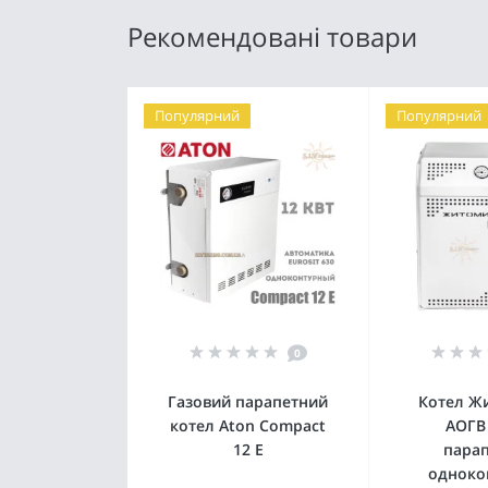
Рекомендовані товари
Популярний
Популярний
0
Газовий парапетний
Котел Ж
котел Aton Compact
АОГВ
12 Е
пара
одноко