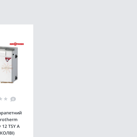
0
арапетний
urotherm
 12 TSY А
КОЛВІ)