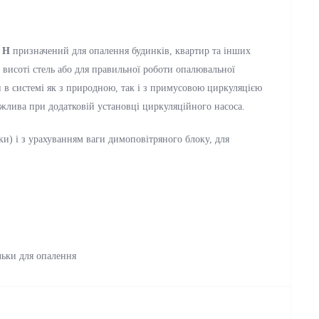
 Н
призначений для опалення будинків, квартир та інших
висоті стель або для правильної роботи опалювальної
 в системі як з природною, так і з примусовою циркуляцією
жлива при додатковій установці циркуляційного насоса.
ки) і з урахуванням ваги димоповітряного блоку, для
ьки для опалення