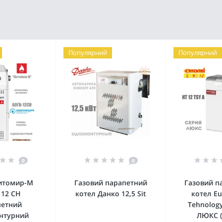
Популярний
Популярний
0
0
итомир-М
Газовий парапетний
Газовий п
 12 СН
котел Данко 12,5 Sit
котел E
петний
Tehnology
нтурний
ЛЮКС (