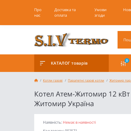
Про
Доставка та
Умови
Нов
нас
оплата
згоди
0
КАТАЛОГ товарів
Котли газові
Парапетні газові котли
Житомир пар
Котел Атем-Житомир 12 кВт
Житомир Україна
Наявність:
Немає в наявності
Код товару: 002571