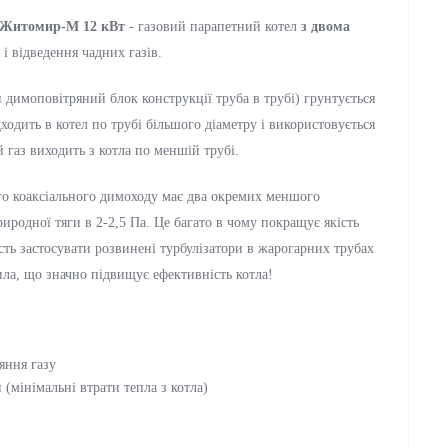
Житомир-М 12 кВт
- газовий парапетний котел
з двома
 і відведення чадних газів.
 димоповітряний блок конструкції труба в трубі) грунтується
ходить в котел по трубі більшого діаметру і використовується
 газ виходить з котла по меншій трубі.
о коаксіального димоходу має два окремих меншого
риродної тяги в 2-2,5 Па. Це багато в чому покращує якість
ість застосувати розвинені турбулізатори в жарогарних трубах
пла, що значно підвищує ефективність котла!
яння газу
(мінімальні втрати тепла з котла)