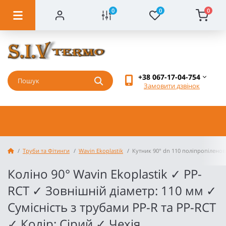
0
0
0
+38 067-17-04-754
Замовити дзвінок
Труби та Фітинги
Wavin Ekoplastik
Кутник 90° dn 110 поліпропіленов
Коліно 90° Wavin Ekoplastik ✓ PP-
RCT ✓ Зовнішній діаметр: 110 мм ✓
Сумісність з трубами PP-R та PP-RCT
✓ Колір: Сірий ✓ Чехія