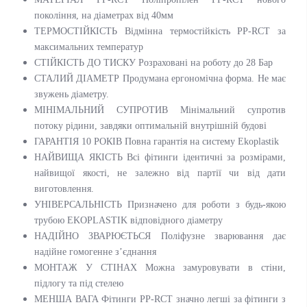
покоління, на діаметрах від 40мм
ТЕРМОСТІЙКІСТЬ Відмінна термостійкість PP-RCT за
максимальних температур
СТІЙКІСТЬ ДО ТИСКУ Розраховані на роботу до 28 Бар
СТАЛИЙ ДІАМЕТР Продумана ергономічна форма. Не має
звужень діаметру.
МІНІМАЛЬНИЙ СУПРОТИВ Мінімальний супротив
потоку рідини, завдяки оптимальній внутрішній будові
ГАРАНТІЯ 10 РОКІВ Повна гарантія на систему Ekoplastik
НАЙВИЩА ЯКІСТЬ Всі фітинги ідентичні за розмірами,
найвищої якості, не залежно від партії чи від дати
виготовлення.
УНІВЕРСАЛЬНІСТЬ Призначено для роботи з будь-якою
трубою EKOPLASTIK відповідного діаметру
НАДІЙНО ЗВАРЮЄТЬСЯ Поліфузне зварювання дає
надійне гомогенне з’єднання
МОНТАЖ У СТІНАХ Можна замуровувати в стіни,
підлогу та під стелею
МЕНША ВАГА Фітинги PP-RCT значно легші за фітинги з