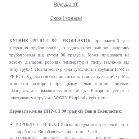
Відгуки (0)
Схожі товари
КУТНИК PP-RCT 90° EKOPLASTIK
призначений для
з’єднання трубопроводів, з одночасною зміною напрямку
трубопровода під кутом 90 градусів. Може працювати на
всьому діапазоні робочих температур і тиску (залежно від
типу труби). Повна молекулярна сумісність з трубами PP-R та
PP-RCT. Чудова стійкість до високих температур та тиску. Має
компактні розміри і при цьому більш міцний. Ідеально
підходить для важкодоступних місць. Використовується з
пластиковими трубами WAVIN Ekoplastik усіх типів
Переваги коліна ППР-СТ 90 градусів Вавін Екопластик:
ВИРОБЛЕНО В ЧЕХІЇ Якісна продукція від європейського
виробника. Виробляється виключно в Чехії
МАТЕРІАЛ PP-RCT Поліпропілен PP-RCT нового