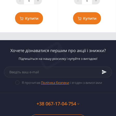
-
+
-
+
Купити
Купити
Хочете дізнаватися першим про акції і знижки?
Підпишіться на нашу розсилку і купуйте з вигодою!
Я прочитав
Політика безпеки
і згоден з вимогами
+38 067-17-04-754