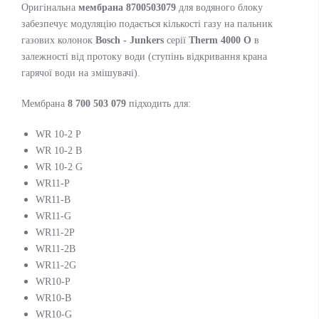
Оригінальна
мембрана 8700503079
для водяного блоку
забезпечує модуляцію подається кількості газу на пальник
газових колонок
Bosch - Junkers
серії
Therm 4000 O
в
залежності від протоку води (ступінь відкривання крана
гарячої води на змішувачі).
Мембрана
8 700 503 079
підходить для:
WR 10-2 P
WR 10-2 B
WR 10-2 G
WR11-P
WR11-B
WR11-G
WR11-2P
WR11-2B
WR11-2G
WR10-P
WR10-B
WR10-G