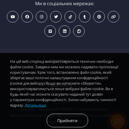
Ми в соціальних мережах:
Категорії
На цій веб-сторінці використовуються технічно необхідні
файли cookie. Завдяки ним ми можемо надавати пропозиції
користувачам. Крім того, встановлено файл cookie, який
зберігає ваші поточні налаштування конфіденційності
Водонагрівачі електричні
(cookie для вибору).Якщо ви натиснете «Зберегти»,
Інформація
використовуватимуться лише вибрані файли cookie. Ви в
Димохідні газові колонки
будь-який час можете скасувати наданий тут дозвіл
у параметрах конфіденційності. Зміни набувають чинності
Димохідні газові котли і АОГВ
відразу.
Детальніше
Політика безпеки
Інтернет - Магазин SIVTERMO усі права захищені.
Радіатори опалення, Тепловентилятори
Використання матеріалів сайту можливе лише з посиланням
Контакти
Прийняти
на джерело. © 2026
Запасні частини автоматика EuroSit
Зворотній зв’язок