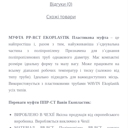
Відгуки (0)
Схожі товари
МУФТА PP-RCT EKOPLASTIK Пластикова муфта
– це
найпростіша і, разом з тим, найуживаніша з’єднувальна
частина з поліпропілену. Призначена для з’єднання
поліпропіленових труб однакового діаметру. Має компактні
розміри ідеальну форму та малу вагу. Може працювати на
всьому діапазоні робочих температур і тиску (залежно від
типу труби). Ідеально підходить для важкодоступних місць.
Використовується з пластиковими трубами WAVIN Ekoplastik
усіх типів.
Переваги муфти ППР-СТ
Вавін Екопластик:
ВИРОБЛЕНО В ЧЕХІЇ Якісна продукція від європейського
виробника. Виробляється виключно в Чехії
МАТЕРІАЛ PP-RCT Поліпропілен PP-RCT нового