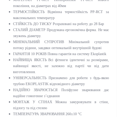
покоління, на діаметрах від 40мм
ТЕРМОСТІЙКІСТЬ Відмінна термостійкість PP-RCT за
максимальних температур
СТІЙКІСТЬ ДО ТИСКУ Розраховані на роботу до 28 Бар
СТАЛИЙ ДІАМЕТР Продумана ергономічна форма. Не має
звужень діаметру.
МІНІМАЛЬНИЙ СУПРОТИВ Мінімальний супротив
потоку рідини, завдяки оптимальній внутрішній будові
ГАРАНТІЯ 10 РОКІВ Повна гарантія на систему Ekoplastik
НАЙВИЩА ЯКІСТЬ Всі фітинги ідентичні за розмірами,
найвищої якості, не залежно від партії чи від дати
виготовлення.
УНІВЕРСАЛЬНІСТЬ Призначено для роботи з будь-якою
трубою EKOPLASTIK відповідного діаметру
НАДІЙНО ЗВАРЮЄТЬСЯ Поліфузне зварювання дає
надійне гомогенне з’єднання
МОНТАЖ У СТІНАХ Можна замуровувати в стіни,
підлогу та під стелею
ТЕМПЕРАТУРА ЗВАРЮВАННЯ 260±10 °C