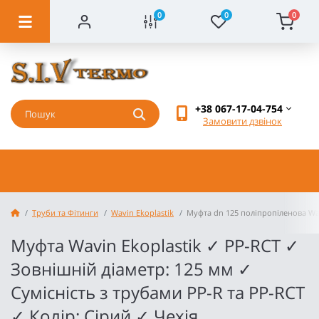
0
0
0
+38 067-17-04-754
Замовити дзвінок
Труби та Фітинги
Wavin Ekoplastik
Муфта dn 125 поліпропіленова Wav
Муфта Wavin Ekoplastik ✓ PP-RCT ✓
Зовнішній діаметр: 125 мм ✓
Сумісність з трубами PP-R та PP-RCT
✓ Колір: Сірий ✓ Чехія