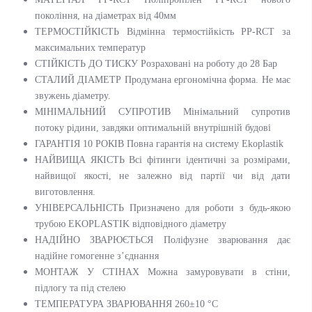
покоління, на діаметрах від 40мм
ТЕРМОСТІЙКІСТЬ Відмінна термостійкість PP-RCT за
максимальних температур
СТІЙКІСТЬ ДО ТИСКУ Розраховані на роботу до 28 Бар
СТАЛИЙ ДІАМЕТР Продумана ергономічна форма. Не має
звужень діаметру.
МІНІМАЛЬНИЙ СУПРОТИВ Мінімальний супротив
потоку рідини, завдяки оптимальній внутрішній будові
ГАРАНТІЯ 10 РОКІВ Повна гарантія на систему Ekoplastik
НАЙВИЩА ЯКІСТЬ Всі фітинги ідентичні за розмірами,
найвищої якості, не залежно від партії чи від дати
виготовлення.
УНІВЕРСАЛЬНІСТЬ Призначено для роботи з будь-якою
трубою EKOPLASTIK відповідного діаметру
НАДІЙНО ЗВАРЮЄТЬСЯ Поліфузне зварювання дає
надійне гомогенне з’єднання
МОНТАЖ У СТІНАХ Можна замуровувати в стіни,
підлогу та під стелею
ТЕМПЕРАТУРА ЗВАРЮВАННЯ 260±10 °C