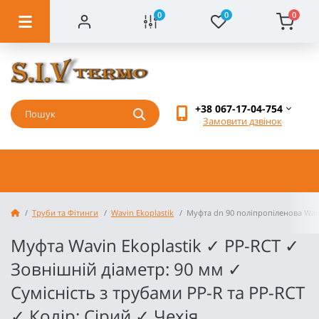
0
0
0
+38 067-17-04-754
Замовити дзвінок
Труби та Фітинги
Wavin Ekoplastik
Муфта dn 90 поліпропіленова Wavi
Муфта Wavin Ekoplastik ✓ PP-RCT ✓
Зовнішній діаметр: 90 мм ✓
Сумісність з трубами PP-R та PP-RCT
✓ Колір: Сірий ✓ Чехія