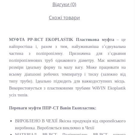
Відгуки (0)
Схожі товари
МУФТА PP-RCT EKOPLASTIK Пластикова муфта
– це
найпростіша і, разом з тим, найуживаніша з’єднувальна
частина з поліпропілену. Призначена для з’єднання
поліпропіленових труб однакового діаметру. Має компактні
розміри ідеальну форму та малу вагу. Може працювати на
всьому діапазоні робочих температур і тиску (залежно від
типу труби). Ідеально підходить для важкодоступних місць.
Використовується з пластиковими трубами WAVIN Ekoplastik
усіх типів.
Переваги муфти ППР-СТ
Вавін Екопластик:
ВИРОБЛЕНО В ЧЕХІЇ Якісна продукція від європейського
виробника. Виробляється виключно в Чехії
МАТЕРІАЛ PP-RCT Поліпропілен PP-RCT нового