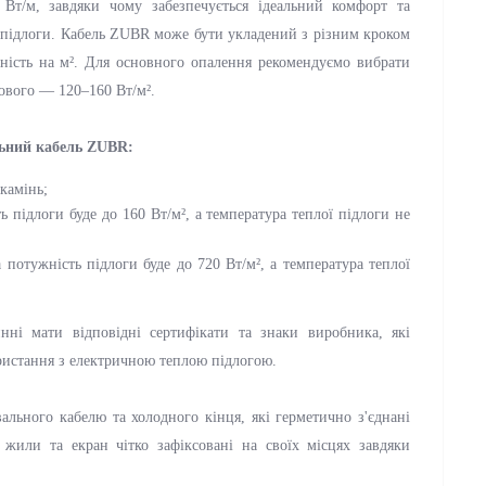
т/м, завдяки чому забезпечується ідеальний комфорт та
і підлоги. Кабель ZUBR може бути укладений з різним кроком
жність на м². Для основного опалення рекомендуємо вибрати
кового — 120–160 Вт/м².
льний кабель ZUBR:
камінь;
 підлоги буде до 160 Вт/м², а температура теплої підлоги не
потужність підлоги буде до 720 Вт/м², а температура теплої
ні мати відповідні сертифікати та знаки виробника, які
ристання з електричною теплою підлогою.
ального кабелю та холодного кінця, які герметично з'єднані
 жили та екран чітко зафіксовані на своїх місцях завдяки