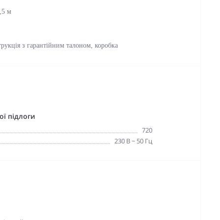
,5 м
трукція з гарантійним талоном, коробка
ої підлоги
720
230 В ~ 50 Гц