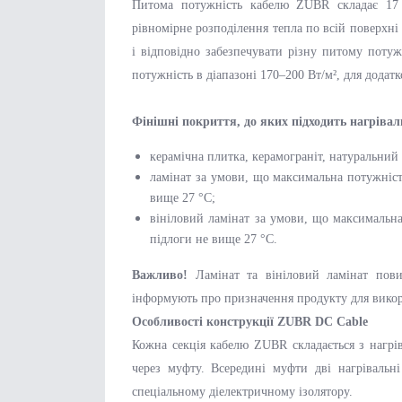
Питома потужність кабелю ZUBR складає 17 В
рівномірне розподілення тепла по всій поверхн
і відповідно забезпечувати різну питому поту
потужність в діапазоні 170–200 Вт/м², для додат
Фінішні покриття, до яких підходить нагріва
керамічна плитка, керамограніт, натуральний 
ламінат за умови, що максимальна потужність
вище 27 °C;
вініловий ламінат за умови, що максимальна 
підлоги не вище 27 °C.
Важливо!
Ламінат та вініловий ламінат повин
інформують про призначення продукту для вико
Особливості конструкції ZUBR DC Cable
Кожна секція кабелю ZUBR складається з нагрів
через муфту. Всередині муфти дві нагрівальні
спеціальному діелектричному ізолятору.