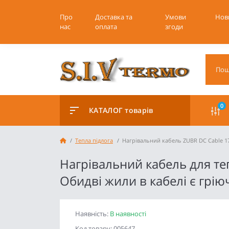
Про
Доставка та
Умови
Нов
нас
оплата
згоди
0
КАТАЛОГ товарів
Тепла підлога
Нагрівальний кабель ZUBR DC Cable 1
Нагрівальний кабель для те
Обидві жили в кабелі є грі
Наявність:
В наявності
Код товару: 005647