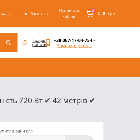
Особистий
0
0.00 грн.
ька
грн.
Валюта
кабінет
+38 067-17-04-754
Графік 
роботи
Замовити дзвінок
ість 720 Вт ✔ 42 метрів ✔
упити в один клік