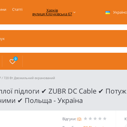
ини
Статті
Харків

Українс
вулиця Клочківська 67
0
7 / 720 Вт Двожильний екранований
плої підлоги ✔ ZUBR DC Cable ✔ Потужн
ючими ✔ Польща - Україна
Відгуки:
(0)
К