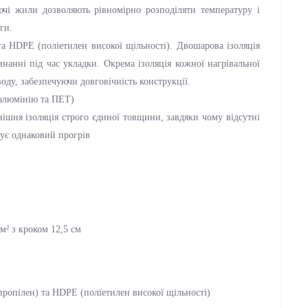
ючі жили дозволяють рівномірно розподіляти температуру і
ги.
а HDPE (поліетилен високої щільності). Двошарова ізоляція
нанні під час укладки. Окрема ізоляція кожної нагрівальної
оду, забезпечуючи довговічність конструкції.
 алюмінію та ПЕТ)
шня ізоляція строго єдиної товщини, завдяки чому відсутні
чує однаковий прогрів
м² з кроком 12,5 см
пропілен) та HDPE (поліетилен високої щільності)