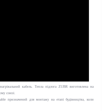
агрівальний кабель. Тепла підлога ZUBR виготовлена на
ому союзі.
le призначений для монтажу на етапі будівництва, коли