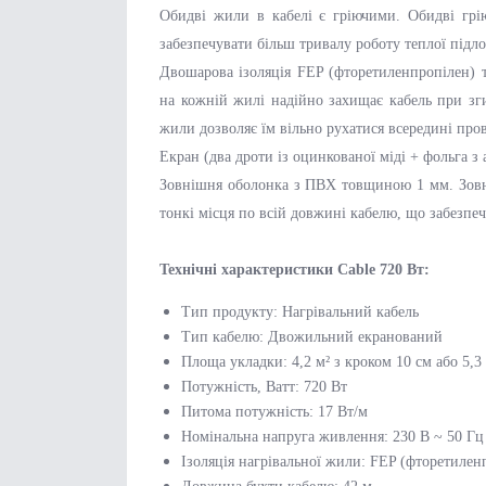
Обидві жили в кабелі є гріючими. Обидві грі
забезпечувати більш тривалу роботу теплої підло
Двошарова ізоляція FEP (фторетиленпропілен) т
на кожній жилі надійно захищає кабель при зги
жили дозволяє їм вільно рухатися всередині пров
Екран (два дроти із оцинкованої міді + фольга з
Зовнішня оболонка з ПВХ товщиною 1 мм. Зовні
тонкі місця по всій довжині кабелю, що забезпе
Технічні характеристики Cable 720 Вт:
Тип продукту: Нагрівальний кабель
Тип кабелю: Двожильний екранований
Площа укладки: 4,2 м² з кроком 10 см або 5,3 
Потужність, Ватт: 720 Вт
Питома потужність: 17 Вт/м
Номінальна напруга живлення: 230 В ~ 50 Гц
Ізоляція нагрівальної жили: FEP (фторетилен