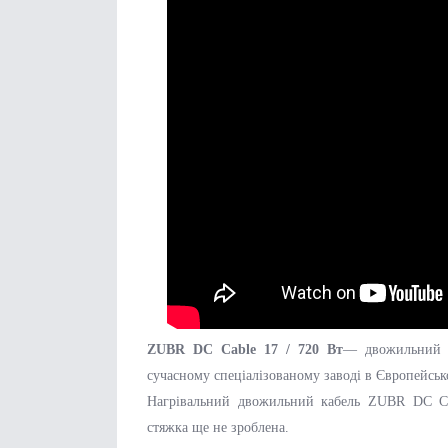
ZUBR DC Cable 17 / 720 Вт
— двожильний н
сучасному спеціалізованому заводі в Європейськ
Нагрівальний двожильний кабель ZUBR DC Cab
стяжка ще не зроблена.