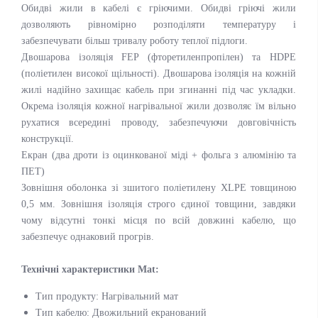
Обидві жили в кабелі є гріючими. Обидві гріючі жили
дозволяють рівномірно розподіляти температуру і
забезпечувати більш тривалу роботу теплої підлоги.
Двошарова ізоляція FEP (фторетиленпропілен) та HDPE
(поліетилен високої щільності). Двошарова ізоляція на кожній
жилі надійно захищає кабель при згинанні під час укладки.
Окрема ізоляція кожної нагрівальної жили дозволяє їм вільно
рухатися всередині проводу, забезпечуючи довговічність
конструкції.
Екран (два дроти із оцинкованої міді + фольга з алюмінію та
ПЕТ)
Зовнішня оболонка зі зшитого поліетилену XLPE товщиною
0,5 мм. Зовнішня ізоляція строго єдиної товщини, завдяки
чому відсутні тонкі місця по всій довжині кабелю, що
забезпечує однаковий прогрів.
Технічні характеристики Mat:
Тип продукту: Нагрівальний мат
Тип кабелю: Двожильний екранований