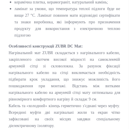
керамічна плитка, керамограніт, натуральний камінь;
ламінат за умови, що температура теплої підлоги буде не
вище 27 °C. Ламінат повинен мати відповідні сертифікати
та знаки виробника, які інформують про призначення
продукту для використання з електричною теплою
підлогою
Особливості конструкції ZUBR DC Mat:
Нагрівальний мат ZUBR складається з нагрівального кабелю,
закріпленого скотчем високої міцності на самоклеючій
армуючій сітці зі скловолокна. За рахунок фіксації
нагрівального кабелю на сітці виключається необхідність
підбирати крок укладання, що знижує можливість його
пошкодження при монтажі. Відстань між витками
нагрівального кабелю на армуючій сітці мату оптимальна для
рівномірного комфортного нагріву й складає 9 см.
Кабель та «холодний» кінець герметично з'єднані через муфту.
Всередині муфти дві нагрівальні жили та екран чітко
зафіксовані на своїх місцях завдяки спеціальному
діелектричному ізолятору.