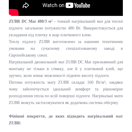
ZUBR DC Mat 480/3 м²
– тонкий нагрівальний мат для теплої
підлоги загальною потужністю 480 Вт. Використовується для
укладання під плитку в шар плиткового клею.
Теплу підлогу ZUBR виготовлено за нашими технічними
умовами на сучасному спеціалізованому заводі в
Європейському союзі.
Нагрівальний двожильний мат ZUBR DC Mat призначений для
монтажу не тільки в стяжку, але й у плитковий клей, що
зручно, коли немає можливості підняти висоту підлоги.
Питома потужність мату ZUBR складає 160 Вт/м², завдяки
чому забезпечується ідеальний комфорт та рівномірне
розподілення тепла по всій поверхні підлоги. Нагрівальні мати
ZUBR можуть застосовуватися як додаткова система обігріву.
Фінішні покриття, до яких підходить нагрівальний мат
ZUBR: