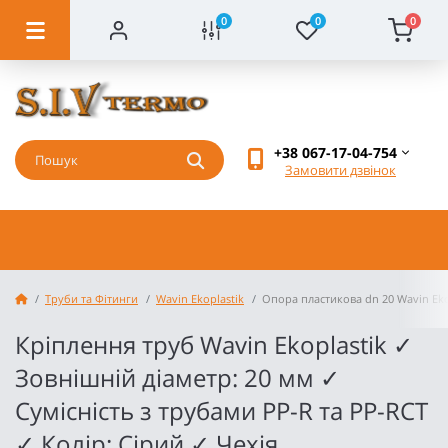
0
0
0
+38 067-17-04-754
Замовити дзвінок
Труби та Фітинги
Wavin Ekoplastik
Опора пластикова dn 20 Wavin Eko
Кріплення труб Wavin Ekoplastik ✓
Зовнішній діаметр: 20 мм ✓
Сумісність з трубами PP-R та PP-RCT
✓ Колір: Сірий ✓ Чехія