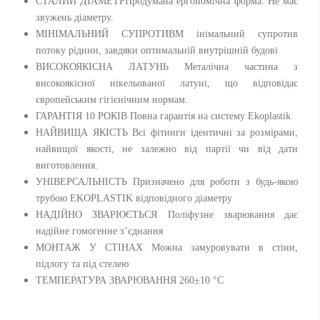
СТАЛИЙ ДІАМЕТРПродумана ергономічна форма. Не має
звужень діаметру.
МІНІМАЛЬНИЙ СУПРОТИВМ інімальний супротив
потоку рідини, завдяки оптимальній внутрішній будові
ВИСОКОЯКІСНА ЛАТУНЬ Металічна частина з
високоякісної нікельованої латуні, що відповідає
європейським гігієнічним нормам.
ГАРАНТІЯ 10 РОКІВ Повна гарантія на систему Ekoplastik
НАЙВИЩА ЯКІСТЬ Всі фітинги ідентичні за розмірами,
найвищої якості, не залежно від партії чи від дати
виготовлення.
УНІВЕРСАЛЬНІСТЬ Призначено для роботи з будь-якою
трубою EKOPLASTIK відповідного діаметру
НАДІЙНО ЗВАРЮЄТЬСЯ Поліфузне зварювання дає
надійне гомогенне з’єднання
МОНТАЖ У СТІНАХ Можна замуровувати в стіни,
підлогу та під стелею
ТЕМПЕРАТУРА ЗВАРЮВАННЯ 260±10 °C