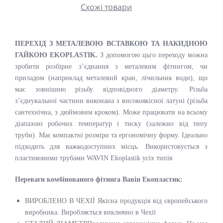
Схожі товари
ПЕРЕХІД З МЕТАЛЕВОЮ ВСТАВКОЮ ТА НАКИДНОЮ
ГАЙКОЮ EKOPLASTIK.
З допомогою цьго переходу можна
зробити розбірне з’єднання з металевим фітингом, чи
приладом (наприклад металевий кран, лічильник води), що
має зовнішню різьбу відповідного діаметру. Різьба
з’єднувальної частини виконана з високоякісної латуні (різьба
сантехнічна, з дюймовим кроком). Може працювати на всьому
діапазоні робочих температур і тиску (залежно від типу
труби). Має компактні розміри та ергономічну форму. Ідеально
підходить для важкодоступних місць. Використовується з
пластиковими трубами WAVIN Ekoplastik усіх типів
Переваги комбінованого фітинга Вавін Екопластик:
ВИРОБЛЕНО В ЧЕХІЇ Якісна продукція від європейського
виробника. Виробляється виключно в Чехії