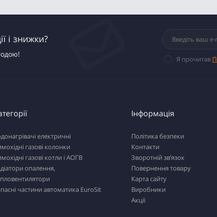
ї і знижки?
годою!
Я прочитав
П
атегорії
Інформація
донагрівачі електричні
Політика безпеки
мохідні газові колонки
Контакти
мохідні газові котли і АОГВ
Зворотній зв’язок
діатори опалення,
Повернення товару
епловентилятори
Карта сайту
пасні частини автоматика EuroSit
Виробники
Акції