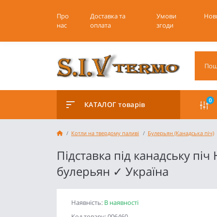
Про
Доставка та
Умови
Нов
нас
оплата
згоди
0
КАТАЛОГ товарів
Котли на твердому паливі
Булерьян (Канадська піч)
Підставка під канадську піч 
булерьян ✓ Україна
Наявність:
В наявності
Код товару: 006460