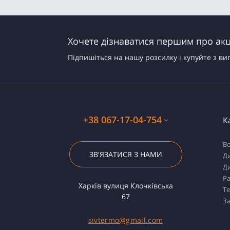
Хочете дізнаватися першим про акці
Підпишіться на нашу розсилку і купуйте з ви
+38 067-17-04-754
К
Во
ЗВ'ЯЗАТИСЯ З НАМИ
Ди
Ди
Ра
Харків вулиця Клочківська
Т
67
За
sivtermo@gmail.com