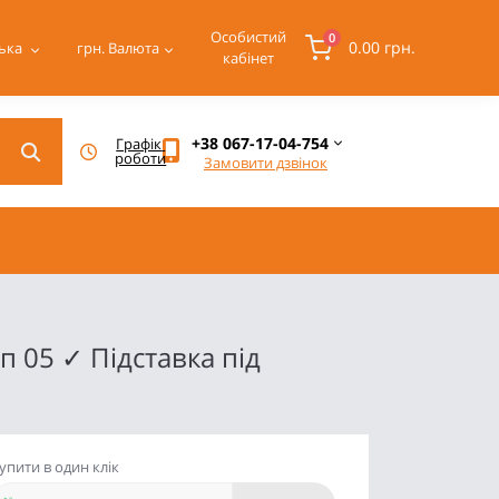
Особистий
0
0.00 грн.
ька
грн.
Валюта
кабінет
+38 067-17-04-754
Графік 
роботи
Замовити дзвінок
п 05 ✓ Підставка під
упити в один клік