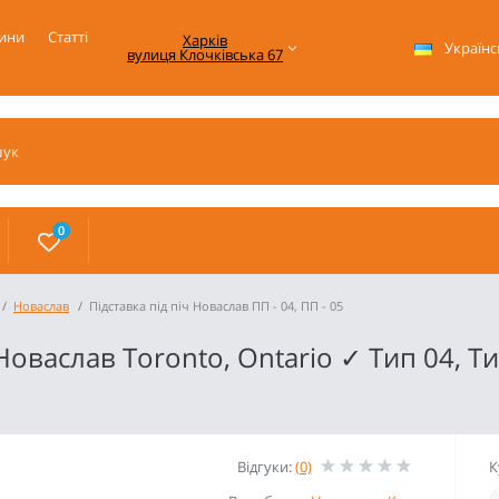
ини
Статті
Харків

Українс
вулиця Клочківська 67
0
Новаслав
Підставка під піч Новаслав ПП - 04, ПП - 05
Новаслав Toronto, Ontario ✓ Тип 04, Ти
Відгуки:
(0)
К