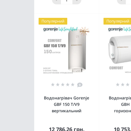
Популярний
Популярний
0
Водонагрівач Gorenje
Водонагрі
GBF 150 T/V9
GBH 
вертикальний
горизо
12 786.26 грн.
10 753