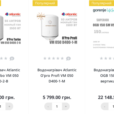
Популярний
Популярний
0
0
ач Atlantic
Водонагрівач Atlantic
Водонагрів
rbo VM 050
O'pro Profi VM 050
OGB 15
0-2-B
D400-1-M
вертик
00 грн.
5 799.00 грн.
22 148.
упити
Купити
Ку
+
-
+
-