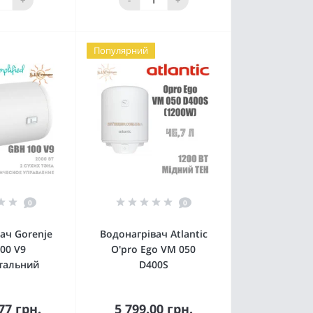
Популярний
0
0
ач Gorenje
Водонагрівач Atlantic
00 V9
O'pro Ego VM 050
тальний
D400S
77 грн.
5 799.00 грн.