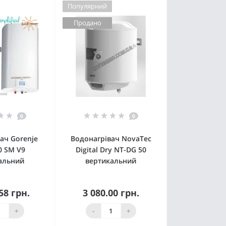
Популярний
Продано
0
0
ач Gorenje
Водонагрівач NovaTec
0 SM V9
Digital Dry NT-DG 50
альний
вертикальний
58 грн.
3 080.00 грн.
пити
Немає в наявності
+
-
+