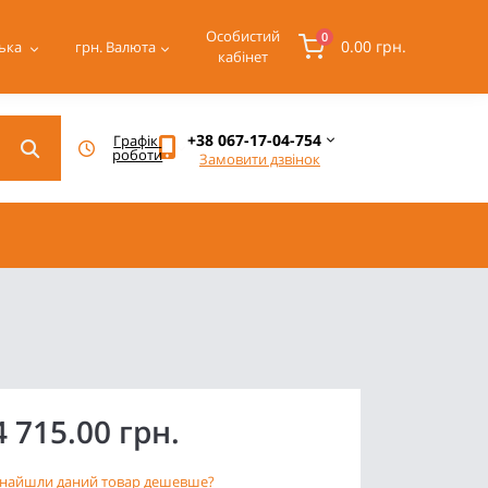
Особистий
0
0.00 грн.
ька
грн.
Валюта
кабінет
+38 067-17-04-754
Графік 
роботи
Замовити дзвінок
4 715.00 грн.
найшли даний товар дешевше?