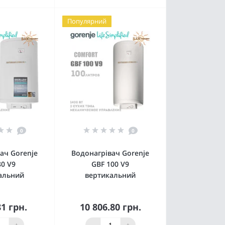
Популярний
0
0
ач Gorenje
Водонагрівач Gorenje
80 V9
GBF 100 V9
альний
вертикальний
81 грн.
10 806.80 грн.
пити
Купити
+
-
+