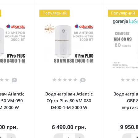
Популярний
Популярний
0
0
ач Atlantic
Водонагрівач Atlantic
Водонагрів
s 50 VM 050
O'pro Plus 80 VM 080
GBF 
M 2000 W
D400-1-M 2000 W
вертик
00 грн.
6 499.00 грн.
9 950.
упити
Купити
Ку
+
-
+
-