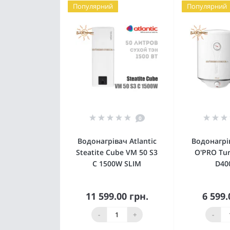
Популярний
Популярний
0
Водонагрівач Atlantic
Водонагрів
Steatite Cube VM 50 S3
O'PRO Tu
C 1500W SLIM
D40
11 599.00 грн.
6 599.
Купити
К
-
+
-