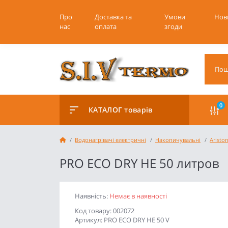
Про
Доставка та
Умови
Нов
нас
оплата
згоди
0
КАТАЛОГ товарів
Водонагрівачі електричні
Накопичувальні
Aristo
PRO ECO DRY HE 50 литров
Наявність:
Немає в наявності
Код товару: 002072
Артикул: PRO ECO DRY HE 50 V