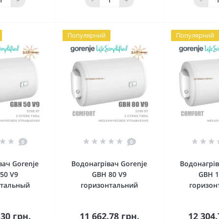
Популярний
Популярний
0
0
вач Gorenje
Водонагрівач Gorenje
Водонагрів
50 V9
GBH 80 V9
GBH 1
нтальный
горизонтальний
горизон
.30 грн.
11 662.78 грн.
12 304.