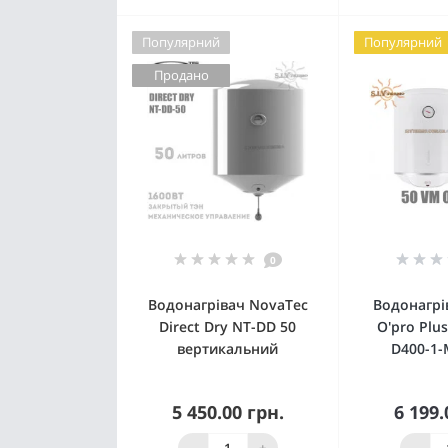
Популярний
Популярний
Продано
0
Водонагрівач NovaTec
Водонагрів
Direct Dry NT-DD 50
O'pro Plu
вертикальний
D400-1-
5 450.00 грн.
6 199.
Немає в наявності
К
-
+
-