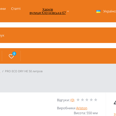
ини
Статті
Харків

Українс
вулиця Клочківська 67
0
n
PRO ECO DRY HE 50 литров
Відгуки:
(0)
Виробники
Ariston
Висота: 550 мм
З