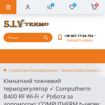
0
0
0
+38 067-17-04-754
Замовити дзвінок
Комплектуючі для системи опалення
Терморегулятори і програматори
Кімнатний тижневий
терморегулятор ✓ Computherm
B400 RF Wi-Fi ✓ Робота за
допомогою: COMPUTHERM b-series