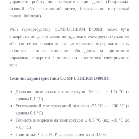
управляти роботу опалювальними приладами. (Наприклад:
газовий або електричний котел, інфрачервоні нагрівальні
панелі, бойлери).
WiFi терморегулятор COMPUTHERM B400RF може бути
використаний для управління будь-яким електроустаткуванням
або системою опалення, які дозволяють переривати фазу
вхідного ланцюга живлення або діють за принципом
нормально відкритої / нормально замкнутого електричного
кола.
Технічні характеристики COMPUTHERM B400RF:
Діапазон вимірювання температури -55 °C - + 125 °С (з
кроком 0,1 °С)
Регульований температурний діапазон -55 °C - + 100 °С (з
кроком 0,1 °С)
Точність вимірювання температури ± 0,5 °C (від -10 °C до
+ 85 °C)
Годинники Час з NTP-сервера з точністю 100 мс