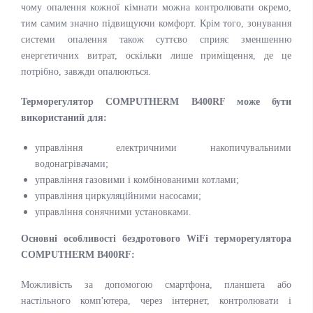
чому опалення кожної кімнати можна контролювати окремо,
тим самим значно підвищуючи комфорт. Крім того, зонування
системи опалення також суттєво сприяє зменшенню
енергетичних витрат, оскільки лише приміщення, де це
потрібно, завжди опалюються.
Терморегулятор COMPUTHERM B400RF може бути
використаний для:
управління електричними накопичувальними
водонагрівачами;
управління газовими і комбінованими котлами;
управління циркуляційними насосами;
управління сонячними установками.
Основні особливості бездротового WiFi терморегулятора
COMPUTHERM B400RF:
Можливість за допомогою смартфона, планшета або
настільного комп'ютера, через інтернет, контролювати і