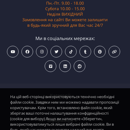
Пн.-Пт. 9.00 - 18.00
Субота 10.00 - 15.00
Неділя ВИХІДНИЙ
Замовлення на сайті Ви можете залишити
в будь-який зручний для Вас час 24/7
Ми в соціальних мережах:
Категорії
На цій веб-сторінці використовуються технічно необхідні
файли cookie. Завдяки ним ми можемо надавати пропозиції
користувачам. Крім того, встановлено файл cookie, який
зберігає ваші поточні налаштування конфіденційності
Водонагрівачі електричні
(cookie для вибору).Якщо ви натиснете «Зберегти»,
Інформація
використовуватимуться лише вибрані файли cookie. Ви в
Димохідні газові колонки
будь-який час можете скасувати наданий тут дозвіл