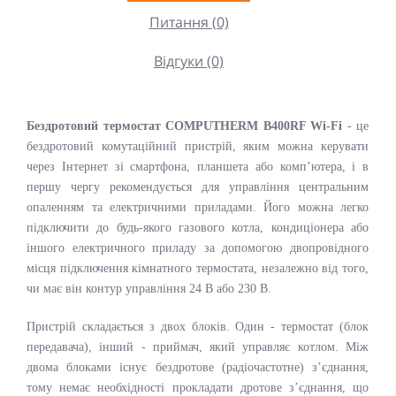
Питання (0)
Відгуки (0)
Бездротовий
т
ермостат COMPUTHERM B400RF Wi-Fi
- це
бездротовий комутаційний пристрій, яким можна керувати
через Інтернет зі смартфона, планшета або комп’ютера, і в
першу чергу рекомендується для управління центральним
опаленням та електричними приладами. Його можна легко
підключити до будь-якого газового котла, кондиціонера або
іншого електричного приладу за допомогою двопровідного
місця підключення кімнатного термостата, незалежно від того,
чи має він контур управління 24 В або 230 В.
Пристрій складається з двох блоків. Один - термостат (блок
передавача), інший - приймач, який управляє котлом. Між
двома блоками існує бездротове (радіочастотне) з’єднання,
тому немає необхідності прокладати дротове з’єднання, що