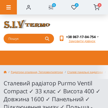
0
0
0
+38 067-17-04-754
Замовити дзвінок
Радіатори опалення, Тепловентилятори
Сталеві панельні радіатори
Сталевий радіатор Purmo Ventil
Compact ✓ 33 клас ✓ Висота 400 ✓
Довжина 1600 ✓ Панельний ✓
Підключення знизу ✓ Польща -