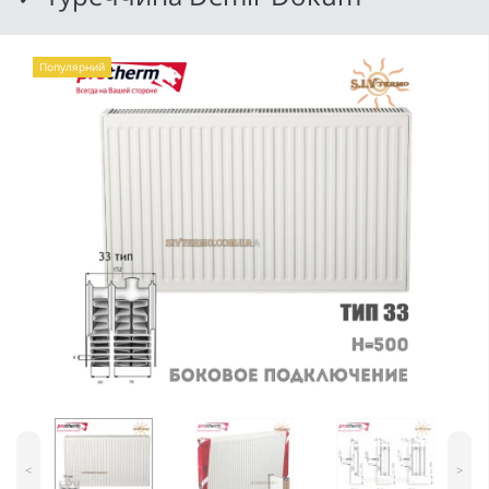
Популярний
<
>