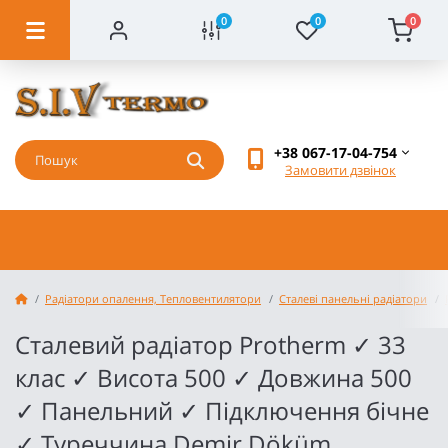
0
0
0
+38 067-17-04-754
Замовити дзвінок
Радіатори опалення, Тепловентилятори
Сталеві панельні радіатори
Сталевий радіатор Protherm ✓ 33
клас ✓ Висота 500 ✓ Довжина 500
✓ Панельний ✓ Підключення бічне
✓ Туреччина Demir Döküm