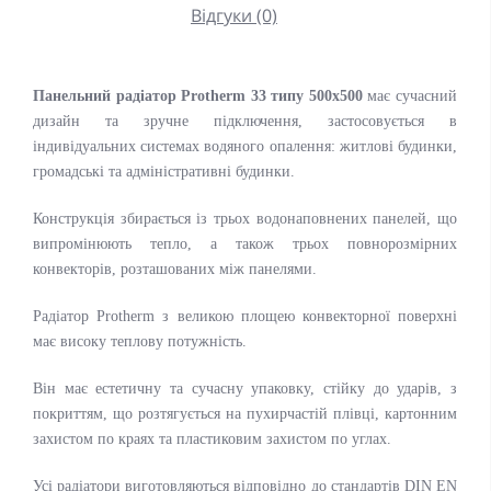
Відгуки (0)
Панельний радіатор Protherm 33 типу 500x500
має сучасний
дизайн та зручне підключення, застосовується в
індивідуальних системах водяного опалення: житлові будинки,
громадські та адміністративні будинки.
Конструкція збирається із трьох водонаповнених панелей, що
випромінюють тепло, а також трьох повнорозмірних
конвекторів, розташованих між панелями.
Радіатор Protherm з великою площею конвекторної поверхні
має високу теплову потужність.
Він має естетичну та сучасну упаковку, стійку до ударів, з
покриттям, що розтягується на пухирчастій плівці, картонним
захистом по краях та пластиковим захистом по углах.
Усі радіатори виготовляються відповідно до стандартів DIN EN