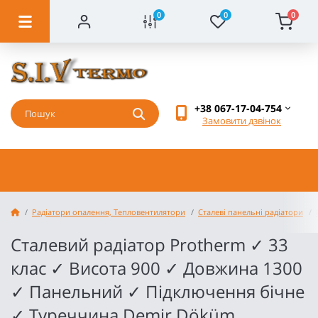
0
0
0
+38 067-17-04-754
Замовити дзвінок
Радіатори опалення, Тепловентилятори
Сталеві панельні радіатори
Сталевий радіатор Protherm ✓ 33
клас ✓ Висота 900 ✓ Довжина 1300
✓ Панельний ✓ Підключення бічне
✓ Туреччина Demir Döküm