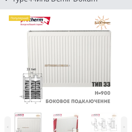
Популярний
<
>