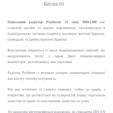
Відгуки (0)
Панельний радіатор Protherm 33 типу 900x1300
має
сучасний дизайн та зручне підключення, застосовується в
індивідуальних системах водяного опалення: житлові будинки,
громадські та адміністративні будинки.
Конструкція збирається із трьох водонаповнених панелей, що
випромінюють тепло, а також трьох повнорозмірних
конвекторів, розташованих між панелями.
Радіатор Protherm з великою площею конвекторної поверхні
має високу теплову потужність.
Він має естетичну та сучасну упаковку, стійку до ударів, з
покриттям, що розтягується на пухирчастій плівці, картонним
захистом по краях та пластиковим захистом по углах.
Усі радіатори виготовляються відповідно до стандартів DIN EN