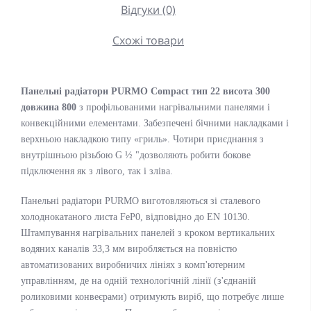
Відгуки (0)
Схожі товари
Панельні радіатори PURMO Compact тип 22 висота 300
довжина 800
з профільованими нагрівальними панелями і
конвекційними елементами. Забезпечені бічними накладками і
верхньою накладкою типу «гриль». Чотири приєднання з
внутрішньою різьбою G ½ "дозволяють робити бокове
підключення як з лівого, так і зліва.
Панельні радіатори PURMO виготовляються зі сталевого
холоднокатаного листа FeP0, відповідно до EN 10130.
Штампування нагрівальних панелей з кроком вертикальних
водяних каналів 33,3 мм виробляється на повністю
автоматизованих виробничих лініях з комп'ютерним
управлінням, де на одній технологічній лінії (з'єднаній
роликовими конвеєрами) отримують виріб, що потребує лише