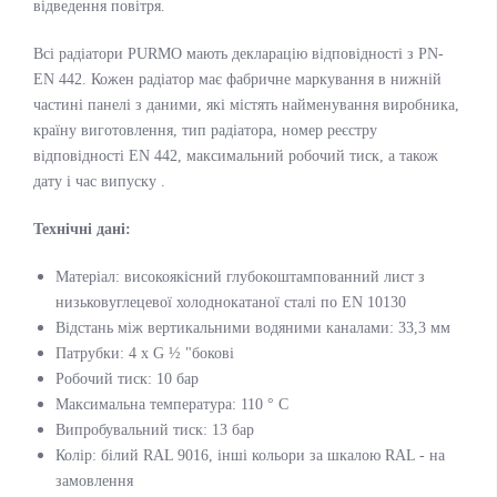
відведення повітря.
Всі радіатори PURMO мають декларацію відповідності з PN-
EN 442. Кожен радіатор має фабричне маркування в нижній
частині панелі з даними, які містять найменування виробника,
країну виготовлення, тип радіатора, номер реєстру
відповідності EN 442, максимальний робочий тиск, а також
дату і час випуску .
Технічні дані:
Матеріал: високоякісний глубокоштампованний лист з
низьковуглецевої холоднокатаної сталі по EN 10130
Відстань між вертикальними водяними каналами: 33,3 мм
Патрубки: 4 x G ½ "бокові
Робочий тиск: 10 бар
Максимальна температура: 110 ° C
Випробувальний тиск: 13 бар
Колір: білий RAL 9016, інші кольори за шкалою RAL - на
замовлення