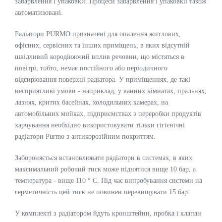
забарвлення і упаковки. Процеси забарвлення і упаковки також
автоматизовані.
Радіатори PURMO призначені для опалення житлових,
офісних, сервісних та інших приміщень, в яких відсутній
шкідливий кородіюючий вплив речовин, що містяться в
повітрі, тобто, немає постійного або періодичного
відсирювання поверхні радіатора. У приміщеннях, де такі
несприятливі умови - наприклад, у ванних кімнатах, пральнях,
лазнях, критих басейнах, холодильних камерах, на
автомобільних мийках, підприємствах з переробки продуктів
харчування необхідно використовувати тільки гігієнічні
радіатори Purmo з антикорозійним покриттям.
Забороняється встановлювати радіатори в системах, в яких
максимальний робочий тиск може піднятися вище 10 бар, а
температура - вище 110 ° C. Під час випробування системи на
герметичність цей тиск не повинен перевищувати 15 бар.
У комплекті з радіатором йдуть кронштейни, пробка і клапан