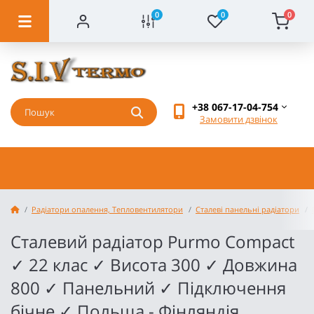
0
0
0
+38 067-17-04-754
Замовити дзвінок
Радіатори опалення, Тепловентилятори
Сталеві панельні радіатори
Сталевий радіатор Purmo Compact
✓ 22 клас ✓ Висота 300 ✓ Довжина
800 ✓ Панельний ✓ Підключення
бічне ✓ Польща - Фінляндія