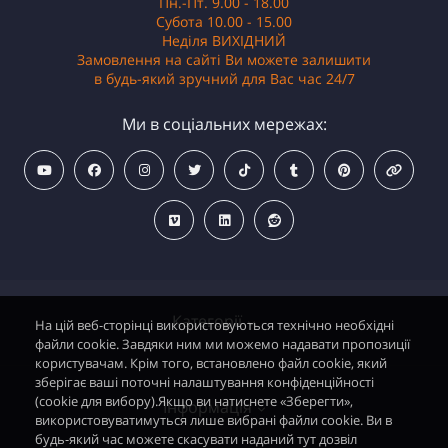
Пн.-Пт. 9.00 - 18.00
Субота 10.00 - 15.00
Неділя ВИХІДНИЙ
Замовлення на сайті Ви можете залишити
в будь-який зручний для Вас час 24/7
Ми в соціальних мережах:
Категорії
На цій веб-сторінці використовуються технічно необхідні
файли cookie. Завдяки ним ми можемо надавати пропозиції
користувачам. Крім того, встановлено файл cookie, який
зберігає ваші поточні налаштування конфіденційності
Водонагрівачі електричні
(cookie для вибору).Якщо ви натиснете «Зберегти»,
Інформація
використовуватимуться лише вибрані файли cookie. Ви в
Димохідні газові колонки
будь-який час можете скасувати наданий тут дозвіл