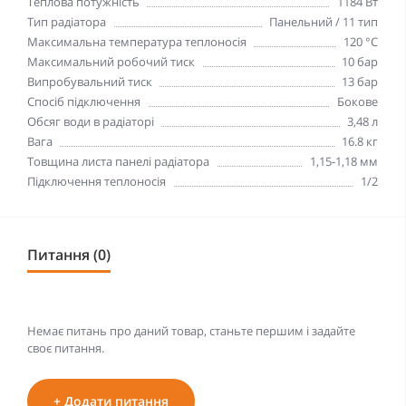
Теплова потужність
1184 Вт
Тип радіатора
Панельний / 11 тип
Максимальна температура теплоносія
120 °С
Максимальний робочий тиск
10 бар
Випробувальний тиск
13 бар
Спосіб підключення
Бокове
Обсяг води в радіаторі
3,48 л
Вага
16.8 кг
Товщина листа панелі радіатора
1,15-1,18 мм
Підключення теплоносія
1/2
Питання (0)
Немає питань про даний товар, станьте першим і задайте
своє питання.
+ Додати питання