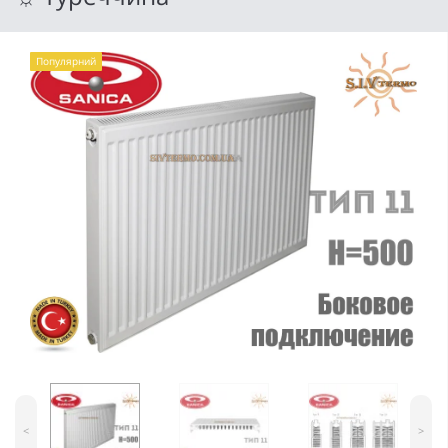
Популярний
<
>