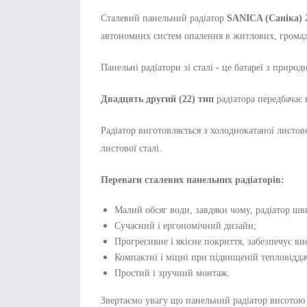
Сталевий панельний радіатор
SANICA (Саніка)
автономних систем опалення в житлових, громад
Панельні радіатори зі сталі - це батареї з при
Двадцять другий (22) тип
радіатора передбачає 
Радіатор виготовляється з холоднокатаної листов
листової сталі.
Переваги сталевих панельних радіаторів:
Малий обсяг води, завдяки чому, радіатор шви
Сучасний і ергономічний дизайн;
Прогресивне і якісне покриття, забезпечує вис
Компактні і міцні при підвищеній тепловіддач
Простий і зручний монтаж.
Звертаємо увагу що панельний радіатор висотою 