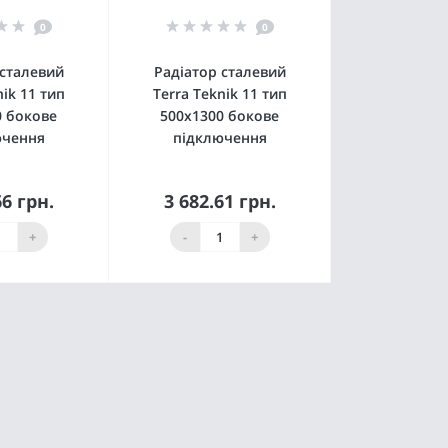
0
0
 сталевий
Радіатор сталевий
nik 11 тип
Terra Teknik 11 тип
0 бокове
500x1300 бокове
ючення
підключення
66 грн.
3 682.61 грн.
пити
Купити
+
-
+