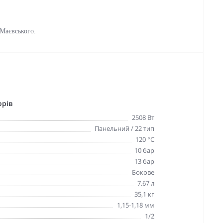
 Маєвського.
орів
2508 Вт
Панельний / 22 тип
120 °С
10 бар
13 бар
Бокове
7.67 л
35,1 кг
1,15-1,18 мм
1/2