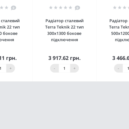
0
0
 сталевий
Радіатор сталевий
Радіатор
nik 22 тип
Terra Teknik 22 тип
Terra Tek
0 бокове
300x1300 бокове
500x120
ючення
підключення
підкл
11 грн.
3 917.62 грн.
3 466.
упити
Купити
Ку
+
-
+
-