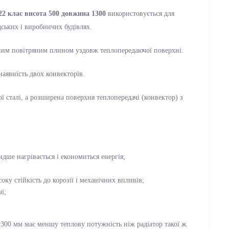
22 клас висота 500 довжина 1300
використовується для
ських і виробничих будівлях.
родним повітряним плином уздовж теплопередаючої поверхні.
наявність двох конвекторів.
ої сталі, а розширена поверхня теплопередачі (конвектор) з
дше нагрівається і економиться енергія;
оку стійкість до корозії і механічних впливів;
і;
300 мм має меншу теплову потужність ніж радіатор такої ж