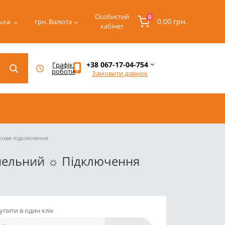
Особистий
0
0.00 грн.
ька
грн.
Валюта
кабінет
+38 067-17-04-754
Графік 
роботи
Замовити дзвінок
окове підключення
анельний ☼ Підключення
упити в один клік