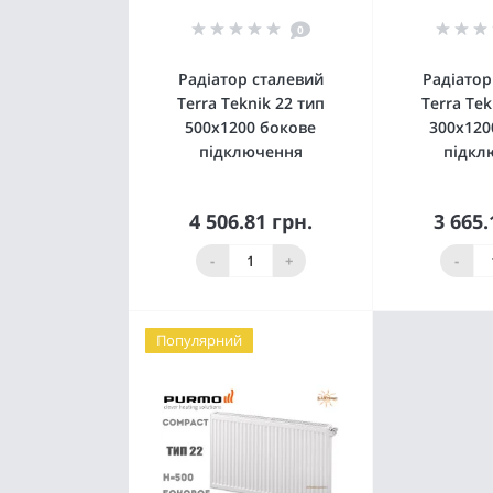
0
Радіатор сталевий
Радіатор
Terra Teknik 22 тип
Terra Tek
500x1200 бокове
300x120
підключення
підкл
4 506.81 грн.
3 665.
Купити
К
-
+
-
Популярний