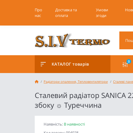
Про
Доставка та
Умови
Нов
нас
оплата
згоди
0
КАТАЛОГ товарів
Радіатори опалення, Тепловентилятори
Сталеві пан
Сталевий радіатор SANICA 
збоку ☼ Туреччина
Наявність:
В наявності
Код товару: 004028