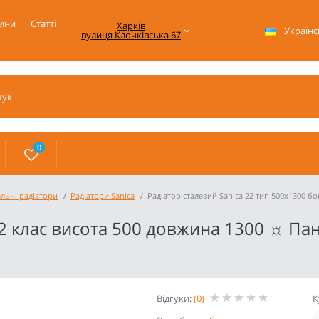
ини
Статті
Харків

Українс
вулиця Клочківська 67
0
ельні радіатори
Радіатори Sanica
Радіатор сталевий Sanica 22 тип 500x1300 б
22 клас висота 500 довжина 1300 ☼ П
Відгуки:
(0)
К