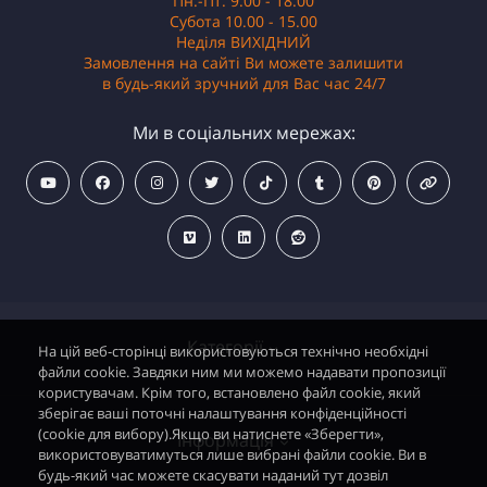
Пн.-Пт. 9.00 - 18.00
Субота 10.00 - 15.00
Неділя ВИХІДНИЙ
Замовлення на сайті Ви можете залишити
в будь-який зручний для Вас час 24/7
Ми в соціальних мережах:
Категорії
На цій веб-сторінці використовуються технічно необхідні
файли cookie. Завдяки ним ми можемо надавати пропозиції
користувачам. Крім того, встановлено файл cookie, який
зберігає ваші поточні налаштування конфіденційності
Водонагрівачі електричні
(cookie для вибору).Якщо ви натиснете «Зберегти»,
Інформація
використовуватимуться лише вибрані файли cookie. Ви в
Димохідні газові колонки
будь-який час можете скасувати наданий тут дозвіл