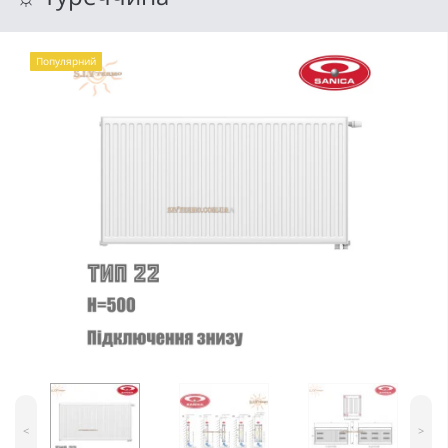
Популярний
<
>