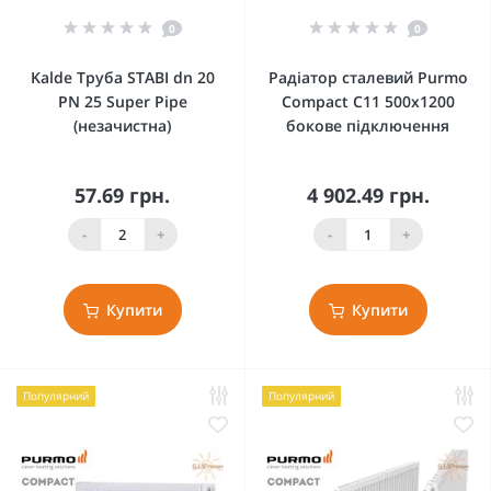
0
0
Kalde Труба STABI dn 20
Радіатор сталевий Purmo
PN 25 Super Pipe
Compact C11 500x1200
(незачистна)
бокове підключення
57.69 грн.
4 902.49 грн.
-
+
-
+
Купити
Купити
Популярний
Популярний