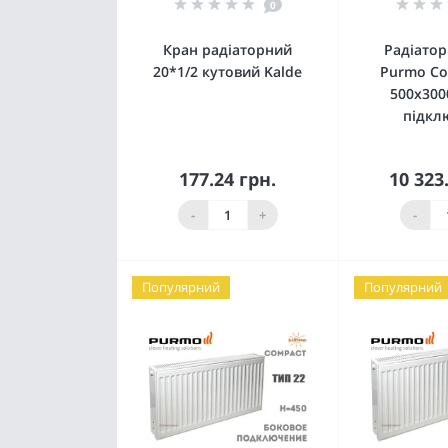
0
Кран радіаторний
Радіатор
20*1/2 кутовий Kalde
Purmo Co
500x300
підкл
177.24 грн.
10 323
Купити
К
-
+
-
Популярний
Популярний