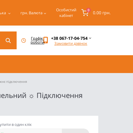
Особистий
0
0.00 грн.
ька
грн.
Валюта
кабінет
+38 067-17-04-754
Графік 
роботи
Замовити дзвінок
ижнє підключення
анельний ☼ Підключення
упити в один клік