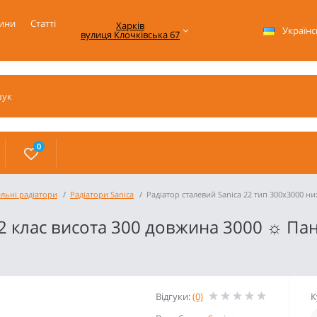
ини
Статті
Харків

Українс
вулиця Клочківська 67
0
ельні радіатори
Радіатори Sanica
Радіатор сталевий Sanica 22 тип 300x3000 н
22 клас висота 300 довжина 3000 ☼ П
Відгуки:
(0)
К