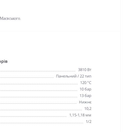
 Маєвського.
орів
3810 Вт
Панельний / 22 тип
120 °С
10 бар
13 бар
Нижнє
10,2
1,15-1,18 мм
1/2