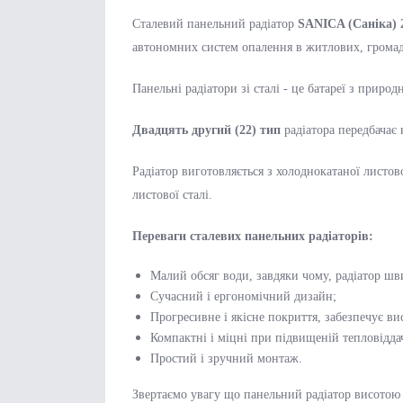
Сталевий панельний радіатор
SANICA (Саніка)
автономних систем опалення в житлових, громад
Панельні радіатори зі сталі - це батареї з при
Двадцять другий (22) тип
радіатора передбачає 
Радіатор виготовляється з холоднокатаної листов
листової сталі.
Переваги сталевих панельних радіаторів:
Малий обсяг води, завдяки чому, радіатор шви
Сучасний і ергономічний дизайн;
Прогресивне і якісне покриття, забезпечує вис
Компактні і міцні при підвищеній тепловіддач
Простий і зручний монтаж.
Звертаємо увагу що панельний радіатор висотою 