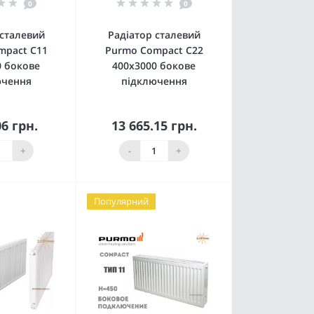
0
0
 сталевий
Радіатор сталевий
mpact C11
Purmo Compact C22
0 бокове
400x3000 бокове
ючення
підключення
06 грн.
13 665.15 грн.
пити
Купити
+
-
+
Популярний