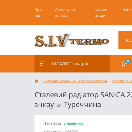
Про
Доставка та
Умови
Нов
нас
оплата
згоди
0
КАТАЛОГ товарів
Радіатори опалення, Тепловентилятори
Сталеві пан
Сталевий радіатор SANICA 
знизу ☼ Туреччина
Наявність:
В наявності
Код товару: 005746