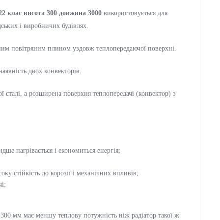
22 клас висота 300 довжина 3000
використовується для
ських і виробничих будівлях.
родним повітряним плином уздовж теплопередаючої поверхні.
наявність двох конвекторів.
ої сталі, а розширена поверхня теплопередачі (конвектор) з
дше нагрівається і економиться енергія;
оку стійкість до корозії і механічних впливів;
і;
300 мм має меншу теплову потужність ніж радіатор такої ж