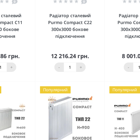
0
0
 сталевий
Радіатор сталевий
Радіатор
mpact C11
Purmo Compact C22
Purmo Co
0 бокове
300x3000 бокове
300x300
ючення
підключення
підкл
.86 грн.
12 216.24 грн.
8 001.
упити
Купити
Ку
+
-
+
-
Популярний
Популярний