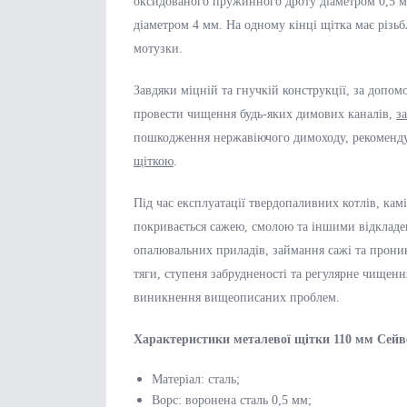
оксидованого пружинного дроту діаметром 0,5 
діаметром 4 мм. На одному кінці щітка має різьб
мотузки.
Завдяки міцній та гнучкій конструкції, за допо
провести чищення будь-яких димових каналів,
з
пошкодження нержавіючого димоходу, рекоменд
щіткою
.
Під час експлуатації твердопаливних котлів, кам
покривається сажею, смолою та іншими відклад
опалювальних приладів, займання сажі та прони
тяги, ступеня забрудненості та регулярне чище
виникнення вищеописаних проблем.
Характеристики металевої щітки 110 мм Сейв
Матеріал: сталь;
Ворс: воронена сталь 0,5 мм;