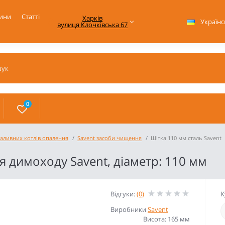
ини
Статті
Харків

Українс
вулиця Клочківська 67
0
аливних котлів опалення
Savent засоби чищення
Щітка 110 мм сталь Savent
 димоходу Savent, діаметр: 110 мм
Відгуки:
(0)
К
Виробники
Savent
Висота: 165 мм