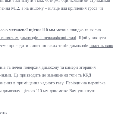
мм, який затиснутий між чотирма оцинкованими стрижнями
лення М12, а на іншому – кільце для кріплення троса чи
могою
металевої щітки 110 мм
можна швидко та якісно
а винятком димоходів із нержавіючої сталі
. Щоб уникнути
уємо проводити чищення таких типів димоходів
пластиковою
інів та печей поверхня димоходу та камери згоряння
еннями. Це призводить до зменшення тяги та ККД
кнення в приміщення чадного газу. Періодична перевірка
ння димоходу щіткою 110 мм допоможе Вам уникнути
ент: