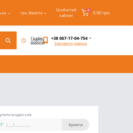
Особистий
0
0.00 грн.
ька
грн.
Валюта
кабінет
+38 067-17-04-754
Графік 
роботи
Замовити дзвінок
упити в один клік
Купити