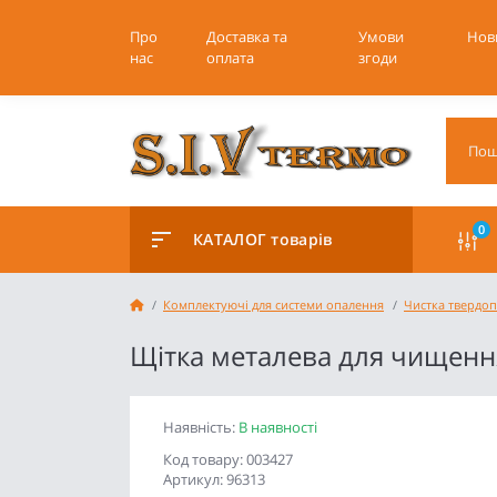
Про
Доставка та
Умови
Нов
нас
оплата
згоди
0
КАТАЛОГ товарів
Комплектуючі для системи опалення
Чистка твердоп
Щітка металева для чищення
Наявність:
В наявності
Код товару: 003427
Артикул: 96313