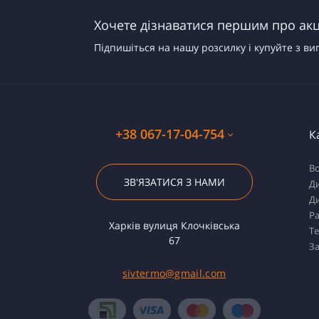
Хочете дізнаватися першим про акці
Підпишіться на нашу розсилку і купуйте з ви
+38 067-17-04-754
К
Во
ЗВ'ЯЗАТИСЯ З НАМИ
Ди
Ди
Ра
Харків вулиця Клочківська
Т
67
За
sivtermo@gmail.com