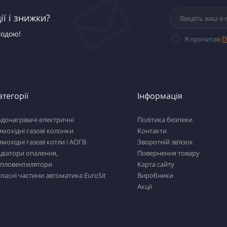
ї і знижки?
годою!
Я прочитав
П
атегорії
Інформація
донагрівачі електричні
Політика безпеки
мохідні газові колонки
Контакти
мохідні газові котли і АОГВ
Зворотній зв’язок
діатори опалення,
Повернення товару
епловентилятори
Карта сайту
пасні частини автоматика EuroSit
Виробники
Акції