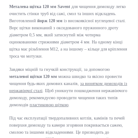
Металева щітка 120 мм Savent
для чищення димоходу легко
очистить стінки труб від сажі, смол та інших відкладень.
Виготовлений
йорж 120 мм
із високоякісної вуглецевої сталі.
Ворс щітки виконаний з оксидованого пружинного дроту
діаметром 0,5 мм, який затиснутий між чотирма
оцинкованими стрижнями діаметром 4 мм. На одному кінці
щітка має різьблення М12, а на іншому – кільце для кріплення
троса чи мотузки.
Завдяки міцній та гнучкій конструкції, за допомогою
металевої щітки 120 мм
можна швидко та якісно провести
чищення будь-яких димових каналів,
за винятком димоходів із
нержавіючої сталі
. Щоб уникнути пошкодження нержавіючого
димоходу, рекомендуємо проводити чищення таких типів
димоходів
пластиковою щіткою
.
Під час експлуатації твердопаливних котлів, камінів та печей
поверхня димоходу та камери згоряння покривається сажею,
смолою та іншими відкладеннями. Це призводить до