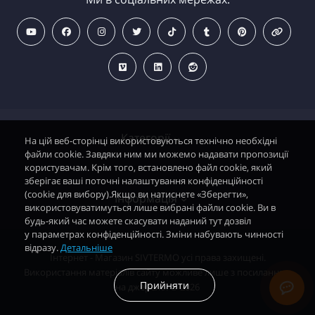
Категорії
На цій веб-сторінці використовуються технічно необхідні
файли cookie. Завдяки ним ми можемо надавати пропозиції
користувачам. Крім того, встановлено файл cookie, який
зберігає ваші поточні налаштування конфіденційності
Водонагрівачі електричні
(cookie для вибору).Якщо ви натиснете «Зберегти»,
Інформація
використовуватимуться лише вибрані файли cookie. Ви в
Димохідні газові колонки
будь-який час можете скасувати наданий тут дозвіл
у параметрах конфіденційності. Зміни набувають чинності
Димохідні газові котли і АОГВ
відразу.
Детальніше
Політика безпеки
Інтернет - Магазин SIVTERMO усі права захищені.
Радіатори опалення, Тепловентилятори
Використання матеріалів сайту можливе лише з посиланням
Контакти
Прийняти
на джерело. © 2026
Запасні частини автоматика EuroSit
Зворотній зв’язок