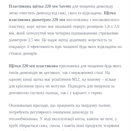
Пластикова щітка 220 мм Savent
для чищення димоходу
легко очистить димохід від сажі, смол та відкладень.
Щітка
пластикова діаметром 220 мм
виготовлена з високоякісного
пластику, ворс щітки має овальний переріз розміром 1,8 х 2,6
мм, який затиснутий між чотирма оцинкованими стрижнями
діаметром 3,5 мм. Це надає щітці додаткову жорсткість та
покращує її ефективність при чищенні будь-яких відкладень на
стінках димарів.
Щітка 220 мм пластикова
призначена для чищення будь-яких
типів димоходів як цегляних, так і нержавіючої сталі. На
одному кінці щітка має різьблення М12, на іншому – кільце
для кріплення троса чи мотузки. Підходить для чищення за
допомогою гнучких палиць, так і у варіанті з гирею.
Опалювальні прилади, що працюють на твердому паливі,
потребують регулярного очищення димоходу та
теплообмінника. У ході експлуатації котла, каміна чи печі, у
трубі збирається сажа, смола, і навіть інші продукти згоряння