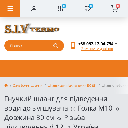
0
0
0
+38 067-17-04-754
Замовити дзвінок
Cильфонні шланги
Шланги для підключення ВОДИ
Шланг сільфонни
Гнучкий шланг для підведення
води до змішувача ☼ Голка М10 ☼
Довжина 30 см ☼ Різьба
підключення d 12 ☼ Україна