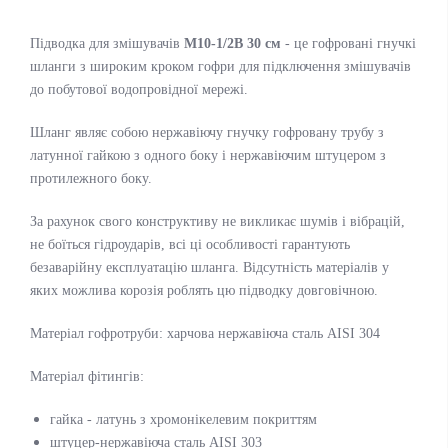
Підводка для змішувачів
М10-1/2В 30 см
- це гофровані гнучкі
шланги з широким кроком гофри для підключення змішувачів
до побутової водопровідної мережі.
Шланг являє собою нержавіючу гнучку гофровану трубу з
латунної гайкою з одного боку і нержавіючим штуцером з
протилежного боку.
За рахунок свого конструктиву не викликає шумів і вібрацій,
не боїться гідроударів, всі ці особливості гарантують
безаварійну експлуатацію шланга.
Відсутність матеріалів у
яких можлива корозія роблять цю підводку довговічною.
Матеріал гофротруби: харчова нержавіюча сталь AISI 304
Матеріал фітингів:
гайка - латунь з хромонікелевим покриттям
штуцер-нержавіюча сталь AISI 303